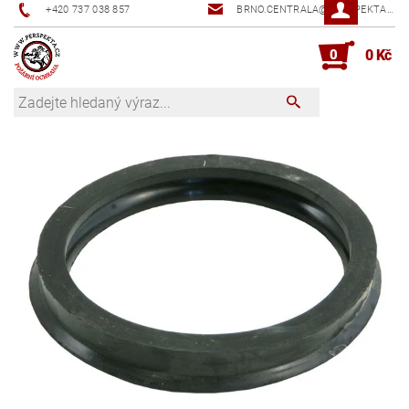
+420 737 038 857
BRNO.CENTRALA@PERSPEKTA.CZ
0
0 Kč