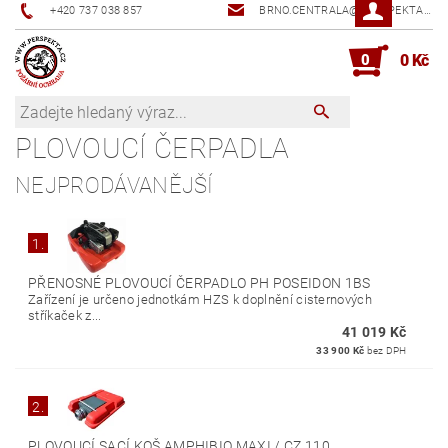
+420 737 038 857
BRNO.CENTRALA@PERSPEKTA.CZ
0
0 Kč
PLOVOUCÍ ČERPADLA
NEJPRODÁVANĚJŠÍ
1.
PŘENOSNÉ PLOVOUCÍ ČERPADLO PH POSEIDON 1BS
Zařízení je určeno jednotkám HZS k doplnění cisternových
stříkaček z...
41 019 Kč
33 900 Kč
bez DPH
2.
PLOVOUCÍ SACÍ KOŠ AMPHIBIO MAXI / CZ 110