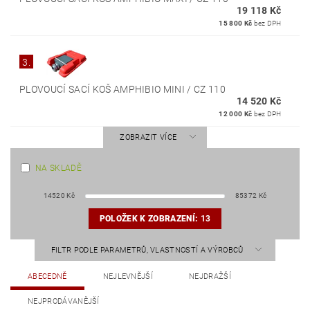
19 118 Kč
15 800 Kč
bez DPH
3.
PLOVOUCÍ SACÍ KOŠ AMPHIBIO MINI / CZ 110
14 520 Kč
12 000 Kč
bez DPH
ZOBRAZIT VÍCE
NA SKLADĚ
14520
Kč
85372
Kč
POLOŽEK K ZOBRAZENÍ:
13
FILTR PODLE PARAMETRŮ, VLASTNOSTÍ A VÝROBCŮ
ABECEDNĚ
NEJLEVNĚJŠÍ
NEJDRAŽŠÍ
NEJPRODÁVANĚJŠÍ