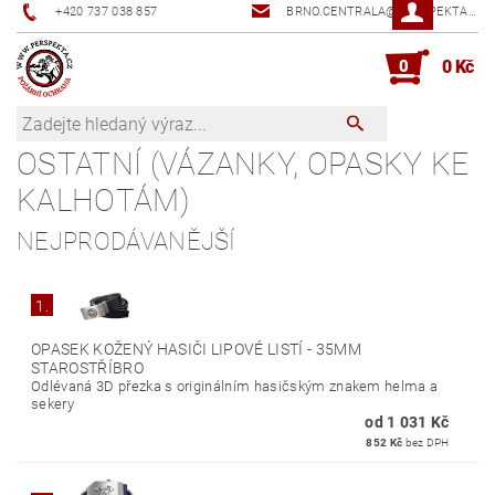
+420 737 038 857
BRNO.CENTRALA@PERSPEKTA.CZ
0
0 Kč
OSTATNÍ (VÁZANKY, OPASKY KE
KALHOTÁM)
NEJPRODÁVANĚJŠÍ
1.
OPASEK KOŽENÝ HASIČI LIPOVÉ LISTÍ - 35MM
STAROSTŘÍBRO
Odlévaná 3D přezka s originálním hasičským znakem helma a
sekery
od 1 031 Kč
852 Kč
bez DPH