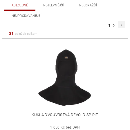
ABECEDNĚ
NEJLEVNĚJŠÍ
NEJDRAŽŠÍ
NEJPRODÁVANĚJŠÍ
1
2
31
položek celkem
KUKLA DVOUVRSTVÁ DEVOLD SPIRIT
1 050 Kč bez DPH