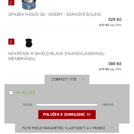
2.
OPASEK HASIČI 3D - MODRÝ - DÁRKOVÉ BALENÍ
529 Kč
437 Kč
bez DPH
3.
NÁKRČNÍK R-SHIELD BLACK S NANOVLÁKENNOU
MEMBRÁNOU
580 Kč
479 Kč
bez DPH
ZOBRAZIT VÍCE
NA SKLADĚ
102
Kč
1900
Kč
POLOŽEK K ZOBRAZENÍ:
31
FILTR PODLE PARAMETRŮ, VLASTNOSTÍ A VÝROBCŮ