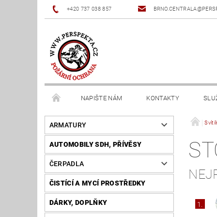
+420 737 038 857
BRNO.CENTRALA@PERS
NAPIŠTE NÁM
KONTAKTY
SLU
Svíti
ARMATURY
ST
AUTOMOBILY SDH, PŘÍVĚSY
ČERPADLA
NEJ
ČISTÍCÍ A MYCÍ PROSTŘEDKY
DÁRKY, DOPLŇKY
1.