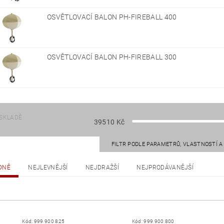
OSVĚTLOVACÍ BALON PH-FIREBALL 400
OSVĚTLOVACÍ BALON PH-FIREBALL 300
SKLADĚ
39510
Kč
FILTR PODLE PARAMETRŮ, VLASTNOSTÍ 
DNĚ
NEJLEVNĚJŠÍ
NEJDRAŽŠÍ
NEJPRODÁVANĚJŠÍ
Kód:
999 900 825
Kód:
999 900 800