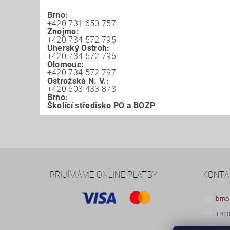
Brno:
+420 731 650 757
Znojmo:
+420 734 572 795
Uherský Ostroh:
+420 734 572 796
Olomouc:
+420 734 572 797
Ostrožská N. V.:
+420 603 433 873
Brno:
Školící středisko PO a BOZP
PŘIJÍMÁME ONLINE PLATBY
KONTA
brno
+420
+420