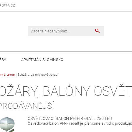
PEKTA.CZ
ŽBY
APARTMÁN SLOVINSKO
lny a terče
Stožáry, balóny osvětlovací
OŽÁRY, BALÓNY OSVĚ
PRODÁVANĚJŠÍ
OSVĚTLOVACÍ BALON PH FIREBALL 250 LED
Osvětlovací balon PH-Fireball je přenosné svítidlo produkujíc