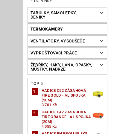
DOPLŇKY
TABULKY, SAMOLEPKY,
DENÍKY
TERMOKAMERY
VENTILÁTORY, VYSOUŠEČE
VYPROŠŤOVACÍ PRÁCE
ŽEBŘÍKY, HÁKY, LANA, OPASKY,
MŮSTKY, NÁDRŽE
TOP 5
HADICE C52 ZÁSAHOVÁ
FIRE GOLD - AL SPOJKA
(20M)
3 701 Kč
HADICE C42 ZÁSAHOVÁ
FIRE ORANGE - AL SPOJKA
(20M)
4 055 Kč
HADICE PH PROLINE 8KS