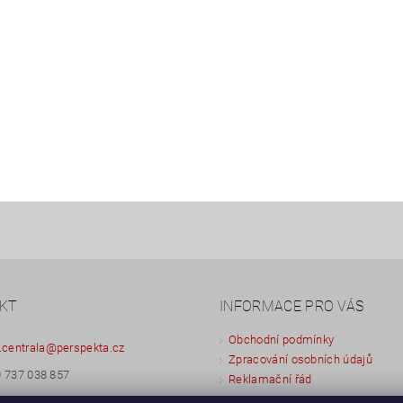
KT
INFORMACE PRO VÁS
Obchodní podmínky
.centrala
@
perspekta.cz
Zpracování osobních údajů
 737 038 857
Reklamační řád
 603 433 873