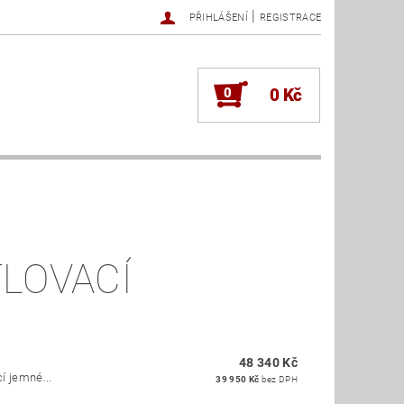
|
PŘIHLÁŠENÍ
REGISTRACE
0
0 Kč
TLOVACÍ
48 340 Kč
í jemné...
39 950 Kč
bez DPH