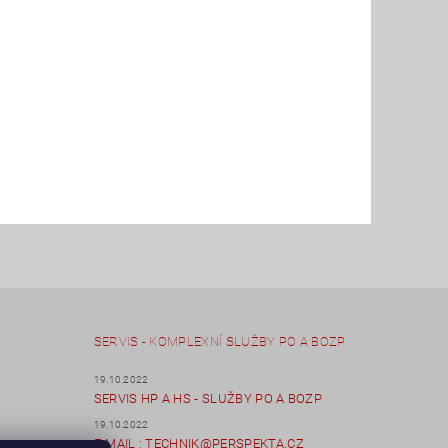
SERVIS - KOMPLEXNÍ SLUŽBY PO A BOZP
19.10.2022
SERVIS HP A HS - SLUŽBY PO A BOZP
19.10.2022
E-MAIL : TECHNIK@PERSPEKTA.CZ