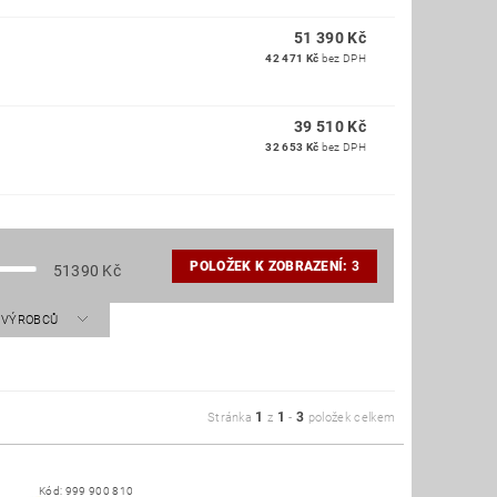
51 390 Kč
42 471 Kč
bez DPH
39 510 Kč
32 653 Kč
bez DPH
POLOŽEK K ZOBRAZENÍ:
3
51390
Kč
A VÝROBCŮ
1
1
3
Stránka
z
-
položek celkem
Kód:
999 900 810