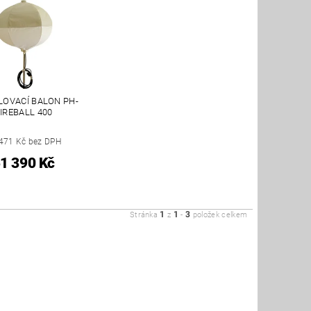
LOVACÍ BALON PH-
IREBALL 400
471 Kč bez DPH
1 390 Kč
1
1
3
Stránka
z
-
položek celkem