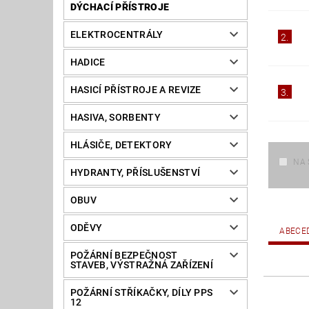
DÝCHACÍ PŘÍSTROJE
ELEKTROCENTRÁLY
2.
HADICE
HASICÍ PŘÍSTROJE A REVIZE
3.
HASIVA, SORBENTY
HLÁSIČE, DETEKTORY
NA 
HYDRANTY, PŘÍSLUŠENSTVÍ
OBUV
ODĚVY
ABECE
POŽÁRNÍ BEZPEČNOST
STAVEB, VÝSTRAŽNÁ ZAŘÍZENÍ
POŽÁRNÍ STŘÍKAČKY, DÍLY PPS
12