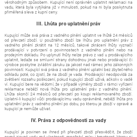
věrohodným způsobem. Kupující není oprávněn uplatnit reklamaci na
vadu, která byla vytýkána již v minulosti, pokud na ni byla poskytnuta
přiměřená sleva z kupní ceny.
III. Lhůta pro uplatnění práv
Kupující může svá práva z vadného plnění uplatnit ve lhůtě 24 měsíců
od převzetí zboží. U použitého zboží lze lhůtu pro uplatnění práv z
vadného plnění zkrátit na 12 měsíců, takové zkrácení lhůty vyznačí
prodávající v potvrzení o povinnostech z vadného plnění nebo na
prodejním dokladu. Po uplynutí lhůty nelze právo z vad u prodávajícího
uplatnit, ledaže se smluvní strany dohodnou jinak nebo prodávající či
výrobce poskytne zvláštní záruku za jakost nad rámec jeho zákonných
povinností. Kupující svá práva z vadného plnění uplatní bez zbytečného
odkladu poté, co zjistí, že na zboží je vada. Prodávající neodpovídá za
zvětšení rozsahu poškození, pokud kupující zboží užívá, ačkoliv o vadě
ví. Kupující bere na vědomí, že v případě výměny zboží v rámci vyřízení
reklamace neběží nová lhůta pro uplatnění práv z vadného plnění.
Lhůta skončí 24 měsíců od převzetí po koupi reklamovaného zboží.
Uplatní-li kupující vůči prodávajícímu vadu oprávněně, neběží lhůta pro
uplatnění práv z vadného plnění po dobu, po kterou je zboží v opravě a
kupující je nemůže užívat.
IV. Práva z odpovědnosti za vady
Kupující je povinen se ihned při převzetí zboží přesvědčit, že zboží
nemá zjevné vady, má vlastnosti, množství, míru i hmotnost, kterou si