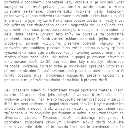
potřebná k odbornému posouzení vady. Prodávající je povinen vydat
kupujícímu písemné potvrzení, ve kterém uvede datum a místo
uplatnění reklamace, charakteristiku vytýkané vady, kupujícím
požadovaný způsob vyřízení reklamace a způsob jakým bude kupující
informován o jejím vyřízení. Reklamace včetně odstranění vady musí
být vyřízena bez zbytečného odkladu, nejpozději do 30 dnů ode dne
uplatnění reklamace, pokud se prodávající s kupujícím nedohodne na
delší lhůtě. Marné uplynutí této lhůty se považuje za podstatné
porušení smlouvy. Způsob vyřízení reklamace a dobu jejího trvání je
prodávající povinen kupujícímu písemně potvrdit. Kupující není
oprávněn bez souhlasu prodávajícího měnit jednou zvolený způsob
vyřízení reklamace vyjma situace, kdy jím zvolený způsob řešení není
možno vůbec nebo včas uskutečnit. Kupující je povinen převzít si
reklamované zboží do 30 dnů ode dne, kdy měla být reklamace
nejpozději vyřízena, po této době je prodávající oprávněn účtovat si
přiměřené skladné či zboží svépomocně prodat na účet kupujícího. O
tomto postupu musí prodávající kupujícího předem upozornit a
poskytnout mu přiměřenou dodatečnou lhůtu k převzetí zboží.
Je-li obsahem balení či předmětem koupě spotřební materiál (např.
baterie, žárovka), bývá jeho obvyklá životnost 6 měsíců, není-li
výslovně uvedeno jinak. Právo kupujícího reklamovat zboží v záruční
lhůtě tím není dotčeno. Kupující však musí přihlížet k výše uvedeným
skutečnostem, neboť nároky z vad se nevztahují na opotřebení věci
způsobené jejím obvyklým používáním a nelze je tak zaměňovat se
životností výrobku. Životnost zboží představuje náchylnost k
opotřebení způsobené obvyklým užíváním. Pokud zboží používáte
(nikoliv vlastníte) déle než je obvyklá životnost, je pravděpodobné, že