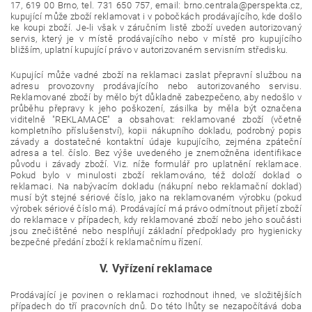
17, 619 00 Brno, tel. 731 650 757, email: brno.centrala@perspekta.cz,
kupující může zboží reklamovat i v pobočkách prodávajícího, kde došlo
ke koupi zboží. Je-li však v záručním listě zboží uveden autorizovaný
servis, který je v místě prodávajícího nebo v místě pro kupujícího
bližším, uplatní kupující právo v autorizovaném servisním středisku.
Kupující může vadné zboží na reklamaci zaslat přepravní službou na
adresu provozovny prodávajícího nebo autorizovaného servisu.
Reklamované zboží by mělo být důkladně zabezpečeno, aby nedošlo v
průběhu přepravy k jeho poškození, zásilka by měla být označena
viditelně "REKLAMACE" a obsahovat: reklamované zboží (včetně
kompletního příslušenství), kopii nákupního dokladu, podrobný popis
závady a dostatečné kontaktní údaje kupujícího, zejména zpáteční
adresa a tel. číslo. Bez výše uvedeného je znemožněna identifikace
původu i závady zboží. Viz. níže formulář pro uplatnění reklamace.
Pokud bylo v minulosti zboží reklamováno, též doloží doklad o
reklamaci. Na nabývacím dokladu (nákupní nebo reklamační doklad)
musí být stejné sériové číslo, jako na reklamovaném výrobku (pokud
výrobek sériové číslo má). Prodávající má právo odmítnout přijetí zboží
do reklamace v případech, kdy reklamované zboží nebo jeho součásti
jsou znečištěné nebo nesplňují základní předpoklady pro hygienicky
bezpečné předání zboží k reklamačnímu řízení.
V. Vyřízení reklamace
Prodávající je povinen o reklamaci rozhodnout ihned, ve složitějších
případech do tří pracovních dnů. Do této lhůty se nezapočítává doba