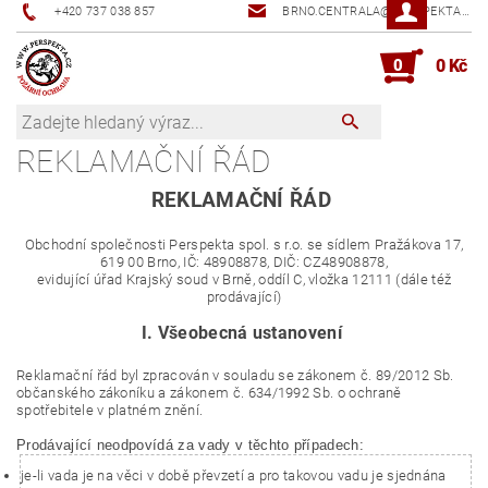
+420 737 038 857
BRNO.CENTRALA@PERSPEKTA.CZ
0
0 Kč
REKLAMAČNÍ ŘÁD
REKLAMAČNÍ ŘÁD
Obchodní společnosti Perspekta spol. s r.o. se sídlem Pražákova 17,
619 00 Brno, IČ: 48908878, DIČ: CZ48908878,
evidující úřad Krajský soud v Brně, oddíl C, vložka 12111 (dále též
prodávající)
I. Všeobecná ustanovení
Reklamační řád byl zpracován v souladu se zákonem č. 89/2012 Sb.
občanského zákoníku a zákonem č. 634/1992 Sb. o ochraně
spotřebitele v platném znění.
Prodávající neodpovídá za vady v těchto případech:
je-li vada je na věci v době převzetí a pro takovou vadu je sjednána