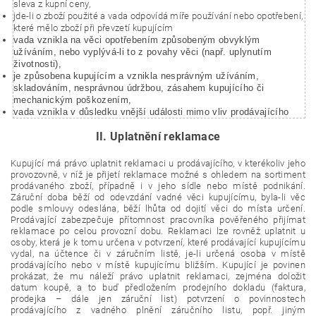
sleva z kupní ceny,
jde-li o zboží použité a vada odpovídá míře používání nebo opotřebení,
které mělo zboží při převzetí kupujícím
vada vznikla na věci opotřebením způsobeným obvyklým
užíváním, nebo vyplývá-li to z povahy věci (např. uplynutím
životnosti),
je způsobena kupujícím a vznikla nesprávným užíváním,
skladováním, nesprávnou údržbou, zásahem kupujícího či
mechanickým poškozením,
vada vznikla v důsledku vnější události mimo vliv prodávajícího
II. Uplatnění reklamace
Kupující má právo uplatnit reklamaci u prodávajícího, v kterékoliv jeho
provozovně, v níž je přijetí reklamace možné s ohledem na sortiment
prodávaného zboží, případně i v jeho sídle nebo místě podnikání.
Záruční doba běží od odevzdání vadné věci kupujícímu, byla-li věc
podle smlouvy odeslána, běží lhůta od dojití věci do místa určení.
Prodávající zabezpečuje přítomnost pracovníka pověřeného přijímat
reklamace po celou provozní dobu. Reklamaci lze rovněž uplatnit u
osoby, která je k tomu určena v potvrzení, které prodávající kupujícímu
vydal, na účtence či v záručním listě, je-li určená osoba v místě
prodávajícího nebo v místě kupujícímu bližším. Kupující je povinen
prokázat, že mu náleží právo uplatnit reklamaci, zejména doložit
datum koupě, a to buď předložením prodejního dokladu (faktura,
prodejka – dále jen záruční list) potvrzení o povinnostech
prodávajícího z vadného plnění záručního listu, popř. jiným