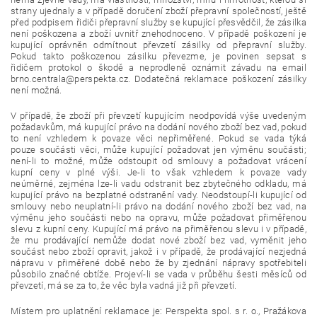
strany ujednaly a v případě doručení zboží přepravní společností, ještě
před podpisem řidiči přepravní služby se kupující přesvědčil, že zásilka
není poškozena a zboží uvnitř znehodnoceno. V případě poškození je
kupující oprávněn odmítnout převzetí zásilky od přepravní služby.
Pokud takto poškozenou zásilku převezme, je povinen sepsat s
řidičem protokol o škodě a neprodleně oznámit závadu na email
brno.centrala@perspekta.cz. Dodatečná reklamace poškození zásilky
není možná.
V případě, že zboží při převzetí kupujícím neodpovídá výše uvedeným
požadavkům, má kupující právo na dodání nového zboží bez vad, pokud
to není vzhledem k povaze věci nepřiměřené. Pokud se vada týká
pouze součásti věci, může kupující požadovat jen výměnu součásti;
není-li to možné, může odstoupit od smlouvy a požadovat vrácení
kupní ceny v plné výši. Je-li to však vzhledem k povaze vady
neúměrné, zejména lze-li vadu odstranit bez zbytečného odkladu, má
kupující právo na bezplatné odstranění vady. Neodstoupí-li kupující od
smlouvy nebo neuplatní-li právo na dodání nového zboží bez vad, na
výměnu jeho součásti nebo na opravu, může požadovat přiměřenou
slevu z kupní ceny. Kupující má právo na přiměřenou slevu i v případě,
že mu prodávající nemůže dodat nové zboží bez vad, vyměnit jeho
součást nebo zboží opravit, jakož i v případě, že prodávající nezjedná
nápravu v přiměřené době nebo že by zjednání nápravy spotřebiteli
působilo značné obtíže. Projeví-li se vada v průběhu šesti měsíců od
převzetí, má se za to, že věc byla vadná již při převzetí.
Místem pro uplatnění reklamace je: Perspekta spol. s r. o., Pražákova