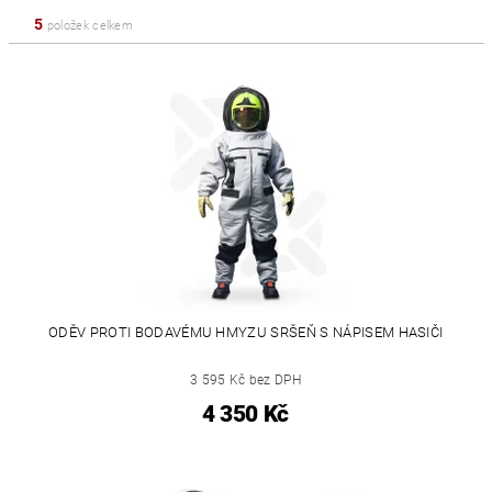
5
položek celkem
ODĚV PROTI BODAVÉMU HMYZU SRŠEŇ S NÁPISEM HASIČI
3 595 Kč bez DPH
4 350 Kč