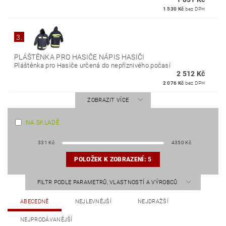
1 530 Kč
bez DPH
3.
PLÁŠTĚNKA PRO HASIČE NÁPIS HASIČI
Pláštěnka pro Hasiče určená do nepříznivého počasí
2 512 Kč
2 076 Kč
bez DPH
ZOBRAZIT VÍCE
NA SKLADĚ
331
Kč
4350
Kč
POLOŽEK K ZOBRAZENÍ:
5
FILTR PODLE PARAMETRŮ, VLASTNOSTÍ A VÝROBCŮ
ABECEDNĚ
NEJLEVNĚJŠÍ
NEJDRAŽŠÍ
NEJPRODÁVANĚJŠÍ