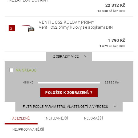
NEZAPLOMBOVANÝ
22 312 Kč
18 440 Kč
bez DPH
VENTIL C52 KULOVÝ PŘÍMÝ
Ventil C52 přímý, kulový se spojkami DIN
3.
1 790 Kč
1 479 Kč
bez DPH
ZOBRAZIT VÍCE
NA SKLADĚ
488
Kč
22325
Kč
POLOŽEK K ZOBRAZENÍ:
7
FILTR PODLE PARAMETRŮ, VLASTNOSTÍ A VÝROBCŮ
ABECEDNĚ
NEJLEVNĚJŠÍ
NEJDRAŽŠÍ
NEJPRODÁVANĚJŠÍ