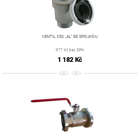
VENTIL C52 ,,AL" SE SPOJKOU
977 Kč bez DPH
1 182 Kč