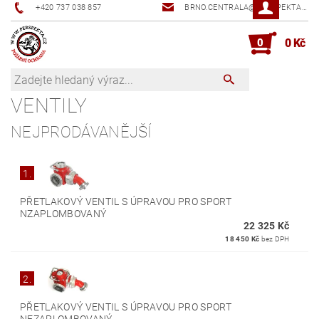
+420 737 038 857
BRNO.CENTRALA@PERSPEKTA.CZ
0
0 Kč
VENTILY
NEJPRODÁVANĚJŠÍ
1.
PŘETLAKOVÝ VENTIL S ÚPRAVOU PRO SPORT
NZAPLOMBOVANÝ
22 325 Kč
18 450 Kč
bez DPH
2.
PŘETLAKOVÝ VENTIL S ÚPRAVOU PRO SPORT