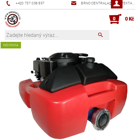
+420 737 038 857
BRNO.CENTRALA@PERSPEKTA.CZ
0
0 Kč
NOVINKA