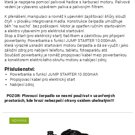
která je napojena pomocí palivové hadice s karburací motoru. Palivové
vedení je vybaveno uzávěrem paliva a palivovým filtrem.
K přenášení, manipulaci a rovněž k upevnění zajišťovací šňůry slouží
čtyři v plováku integrovaná madla. Konstrukce čerpadla umožňuje
běh "na sucho" bez poškození. Motor je opatřen ručním startováním
a elektro vybavením pro elektrické startování.
Stop a Start (pro elektrický start) tlačítkem a zástrčkou pro připojení
powerbanky. Powerbanka s funkcí JUMP STARTER 10.000mAh,
která výrazně usnadní startování motoru čerpadla a dá se využít i jako
záložní zdroj pro nabíjení telefonu, tabletu, fotoaparátu atd.
Součástí powerbanky je rovněž propojovací kabel mezi powerbankou
a konektorem elektrického okruhu motoru a nabíjecí zdroj.
Příslušenství:
Powerbanka s funkcí JUMP STARTER 10.000mAh
Propojovací kabel pro elektrický start
Nabíjecí zdroj
POZOR: Plovoucí čerpadlo se nesmí používat v uzavřených
prostorách, kde hrozí nebezpečí otravy oxidem uhelnatým!!!
NOVINKA