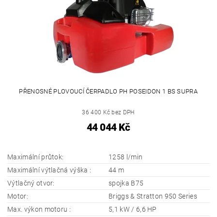
PŘENOSNÉ PLOVOUCÍ ČERPADLO PH POSEIDON 1 BS SUPRA
36 400 Kč bez DPH
44 044 Kč
Maximální průtok:
1258 l/min
Maximální výtlačná výška :
44 m
Výtlačný otvor:
spojka B75
Motor:
Briggs & Stratton 950 Series
Max. výkon motoru :
5,1 kW / 6,6 HP