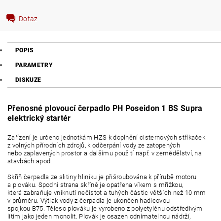
Dotaz
POPIS
PARAMETRY
DISKUZE
Přenosné plovoucí čerpadlo PH Poseidon 1 BS Supra
elektrický startér
Zařízení je určeno jednotkám HZS k doplnění cisternových stříkaček
z volných přírodních zdrojů, k odčerpání vody ze zatopených
nebo zaplavených prostor a dalšímu použití např. v zemědělství, na
stavbách apod.
Skříň čerpadla ze slitiny hliníku je přišroubována k přírubě motoru
a plováku. Spodní strana skříně je opatřena víkem s mřížkou,
která zabraňuje vniknutí nečistot a tuhých částic větších než 10 mm
v průměru. Výtlak vody z čerpadla je ukončen hadicovou
spojkou B75. Těleso plováku je vyrobeno z polyetylénu odstředivým
litím jako jeden monolit. Plovák je osazen odnímatelnou nádrží,