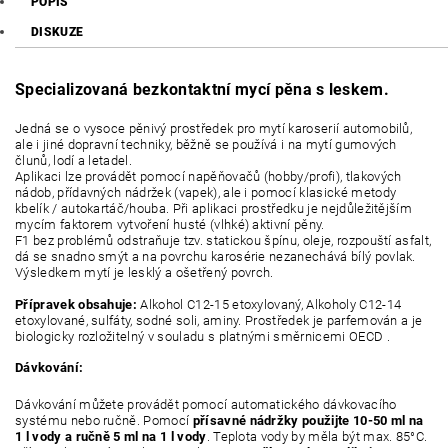
POPIS
DISKUZE
Specializovaná bezkontaktní mycí pěna s leskem.
Jedná se o vysoce pěnivý prostředek pro mytí karoserií automobilů,
ale i jiné dopravní techniky, běžně se používá i na mytí gumových
člunů, lodí a letadel.
Aplikaci lze provádět pomocí napěňovačů (hobby/profi), tlakových
nádob, přídavných nádržek (vapek), ale i pomocí klasické metody
kbelík / autokartáč/houba. Při aplikaci prostředku je nejdůležitějším
mycím faktorem vytvoření husté (vlhké) aktivní pěny.
F1 bez problémů odstraňuje tzv. statickou špínu, oleje, rozpouští asfalt,
dá se snadno smýt a na povrchu karosérie nezanechává bílý povlak.
Výsledkem mytí je lesklý a ošetřený povrch.
Přípravek obsahuje:
Alkohol C12-15 etoxylovaný, Alkoholy C12-14
etoxylované, sulfáty, sodné soli, aminy. Prostředek je parfemován a je
biologicky rozložitelný v souladu s platnými směrnicemi OECD .
Dávkování:
Dávkování můžete provádět pomocí automatického dávkovacího
systému nebo ručně. Pomocí
přísavné nádržky použijte 10-50 ml na
1 l vody a ručně 5 ml na 1 l vody
. Teplota vody by měla být max. 85°C.