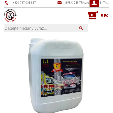
+420 737 038 857
BRNO.CENTRALA@PERSPEKTA.CZ
0
0 Kč