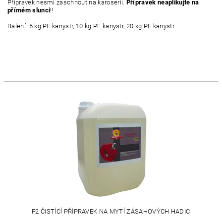
Přípravek nesmí zaschnout na karoserii.
Přípravek neaplikujte na
přímém slunci
!!
Balení: 5 kg PE kanystr, 10 kg PE kanystr, 20 kg PE kanystr
F2 ČISTÍCÍ PŘÍPRAVEK NA MYTÍ ZÁSAHOVÝCH HADIC