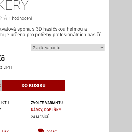
KERY
1 hodnocení
ravatová spona s 3D hasičskou helmou a
i je určena pro potřeby profesionálních hasičů
Kč
 Kč bez DPH
UKTU
ZVOLTE VARIANTU
E
DÁRKY, DOPLŇKY
24 MĚSÍCŮ
Tisk
Dotaz