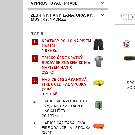
VYPROŠŤOVACÍ PRÁCE
POD
ŽEBŘÍKY, HÁKY, LANA, OPASKY,
MŮSTKY, NÁDRŽE
TOP 5
KRAŤASY PS II S NÁPISEM
HASIČI
1 089 Kč
TRIČKO ŠEDÉ KRÁTKÝ
RUKÁV SE ZNAKEM SDH A
NÁPISEM HASIČI
232 Kč
HADICE C52 ZÁSAHOVÁ
SPO
FIRE GOLD - AL SPOJKA
MOD
(20M)
3 701 Kč
HADICE PH PROLINE 8KS
D25, 2 KS C52 + DÁREK
HASICÍ HŘEB
26 155 Kč
HADICE C42 ZÁSAHOVÁ
FIRE ORANGE - AL SPOJKA
(20M)