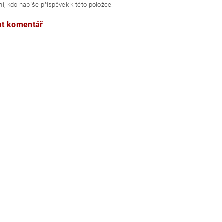
í, kdo napíše příspěvek k této položce.
at komentář