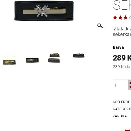
SE
Zlatá k
sekerkam
Barva
289 
239
KÓD PROD
KATEGORI
ZÁRUKA