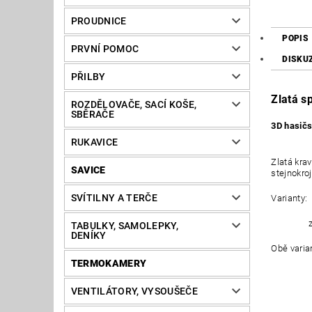
PROUDNICE
POPIS
PRVNÍ POMOC
DISKU
PŘILBY
Zlatá s
ROZDĚLOVAČE, SACÍ KOŠE,
SBĚRAČE
3D hasič
RUKAVICE
Zlatá kra
SAVICE
stejnokro
SVÍTILNY A TERČE
Varianty: 
zlat
TABULKY, SAMOLEPKY,
DENÍKY
Obě varia
TERMOKAMERY
VENTILÁTORY, VYSOUŠEČE