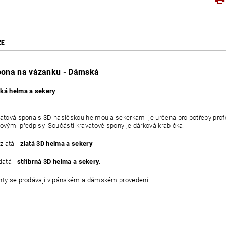
ZE
pona na vázanku - Dámská
ská helma a sekery
vatová spona s 3D hasičskou helmou a sekerkami je určena pro potřeby profes
jovými předpisy. Součástí kravatové spony je dárková krabička.
zlatá -
zlatá 3D helma a sekery
á -
s
tříbrná 3D helma a sekery.
nty se prodávají v pánském a dámském provedení.