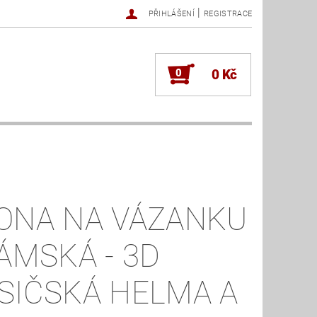
|
PŘIHLÁŠENÍ
REGISTRACE
0
0 Kč
ONA NA VÁZANKU
DÁMSKÁ - 3D
SIČSKÁ HELMA A