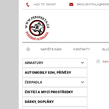
+420 737 038 857
BRNO.CENTRALA@PERS
NAPIŠTE NÁM
KONTAKTY
SLU
Dárky
ARMATURY
AUTOMOBILY SDH, PŘÍVĚSY
ČERPADLA
ČISTÍCÍ A MYCÍ PROSTŘEDKY
DÁRKY, DOPLŇKY