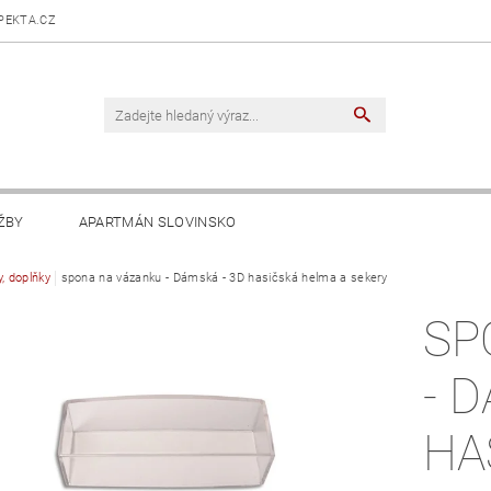
PEKTA.CZ
ŽBY
APARTMÁN SLOVINSKO
, doplňky
spona na vázanku - Dámská - 3D hasičská helma a sekery
SP
- 
HA