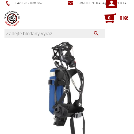
+420 737 038 857
BRNO.CENTRALA@PERSPEKTA.CZ
0
0 Kč