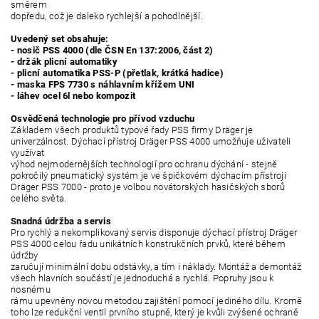
směrem
dopředu, což je daleko rychlejší a pohodlnější.
Uvedený set obsahuje:
- nosič PSS 4000 (dle ČSN En 137:2006, část 2)
- držák plicní automatiky
- plicní automatika PSS-P (přetlak, krátká hadice)
- maska FPS 7730 s náhlavním křížem UNI
- láhev ocel 6l nebo kompozit
Osvědčená technologie pro přívod vzduchu
Základem všech produktů typové řady PSS firmy Dräger je
univerzálnost. Dýchací přístroj Dräger PSS 4000 umožňuje uživateli
využívat
výhod nejmodernějších technologií pro ochranu dýchání - stejně
pokročilý pneumatický systém je ve špičkovém dýchacím přístroji
Dräger PSS 7000 - proto je volbou novátorských hasičských sborů
celého světa.
Snadná údržba a servis
Pro rychlý a nekomplikovaný servis disponuje dýchací přístroj Dräger
PSS 4000 celou řadu unikátních konstrukčních prvků, které během
údržby
zaručují minimální dobu odstávky, a tím i náklady. Montáž a demontáž
všech hlavních součástí je jednoduchá a rychlá. Popruhy jsou k
nosnému
rámu upevněny novou metodou zajištění pomocí jediného dílu. Kromě
toho lze redukční ventil prvního stupně, který je kvůli zvýšené ochraně