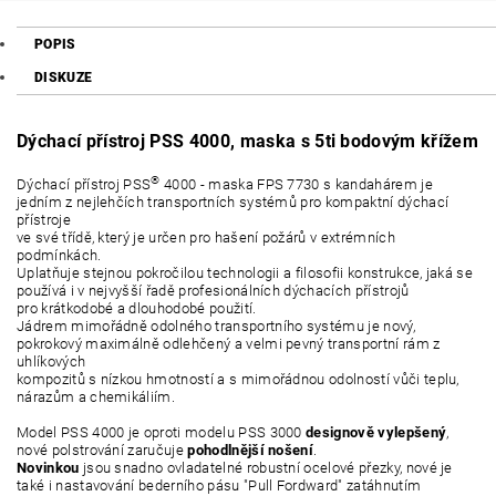
POPIS
DISKUZE
Dýchací přístroj PSS 4000, maska s 5ti bodovým křížem
®
Dýchací přístroj PSS
4000 - maska FPS 7730 s kandahárem je
jedním z nejlehčích transportních systémů pro kompaktní dýchací
přístroje
ve své třídě, který je určen pro hašení požárů v extrémních
podmínkách.
Uplatňuje stejnou pokročilou technologii a filosofii konstrukce, jaká se
používá i v nejvyšší řadě profesionálních dýchacích přístrojů
pro krátkodobé a dlouhodobé použití.
Jádrem mimořádně odolného transportního systému je nový,
pokrokový maximálně odlehčený a velmi pevný transportní rám z
uhlíkových
kompozitů s nízkou hmotností a s mimořádnou odolností vůči teplu,
nárazům a chemikáliím.
Model PSS 4000 je oproti modelu PSS 3000
designově vylepšený
,
nové polstrování zaručuje
pohodlnější nošení
.
Novinkou
jsou snadno ovladatelné robustní ocelové přezky, nové je
také i nastavování bederního pásu "Pull Fordward" zatáhnutím