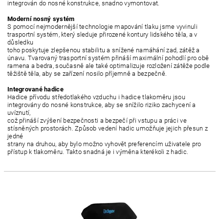
integrován do nosné konstrukce, snadno vymontovat.
Moderní nosný systém
S pomocí nejmodernější technologie mapování tlaku jsme vyvinuli
trasportní systém, který sleduje přirozené kontury lidského těla, a v
důsledku
toho poskytuje zlepšenou stabilitu a snížené namáhání zad, zátěž a
únavu. Tvarovaný trasportní systém přináší maximální pohodlí pro obě
ramena a bedra, současně ale také optimalizuje rozložení zátěže podle
těžiště těla, aby se zařízení nosilo příjemně a bezpečně.
Integrované hadice
Hadice přívodu středotlakého vzduchu i hadice tlakoměru jsou
integrovány do nosné konstrukce, aby se snížilo riziko zachycení a
uvíznutí,
což přináší zvýšení bezpečnosti a bezpečí při vstupu a práci ve
stísněných prostorách. Způsob vedení hadic umožňuje jejich přesun z
jedné
strany na druhou, aby bylo možno vyhovět preferencím uživatele pro
přístup k tlakoměru. Takto snadná je i výměna kterékoli z hadic.