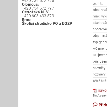
+420 734 572 796
účiník:
Olomouc:
+420 734 572 797
obsah vá
Ostrožská N. V.:
+420 603 433 873
max. výk
Brno:
startován
Školící středisko PO a BOZP
spotřeba
objem ná
typ gene
AC jmeno
DC jmeno
příslušen
rozměry (
rozměry s
69x86x62
návod
Buďte prvn
Přid