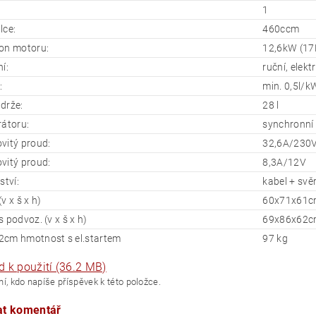
1
lce:
460ccm
on motoru:
12,6kW (1
í:
ruční, elekt
:
min. 0,5l/k
drže:
28 l
rátoru:
synchronní
vitý proud:
32,6A/230
vitý proud:
8,3A/12V
ství:
kabel + svě
v x š x h)
60x71x61
 podvoz. (v x š x h)
69x86x62
cm hmotnost s el.startem
97 kg
 k použití (36.2 MB)
í, kdo napíše příspěvek k této položce.
at komentář