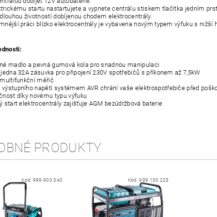
ntrálou dobíjet
12V autobaterie.
ektrickému startu nastartujete a vypnete centrálu stiskem tlačítka jedním p
 dlouhou životností
dobíjenou chodem elektrocentrály.
jemnější práci blízko elektrocentrály je vybavena novým typem výfuku s nižší
ednosti:
elné madlo a pevná gumová kola pro snadnou manipulaci
a jedna 32A zásuvka pro připojení 230V spotřebičů s příkonem až 7,5kW
í multifunkční měřič
 výstupního napětí systémem AVR chrání vaše elektrospotřebiče před poš
učnost díky novému typu výfuku
ký start elektrocentrály zajišťuje AGM bezúdržbová baterie
OBNÉ PRODUKTY
Kód:
999 900 340
Kód:
999 100 223