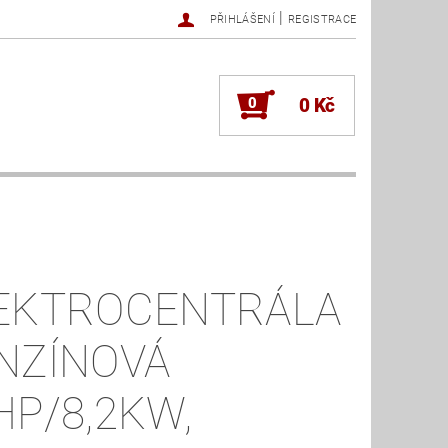
|
PŘIHLÁŠENÍ
REGISTRACE
0
0 Kč
EKTROCENTRÁLA
NZÍNOVÁ
HP/8,2KW,