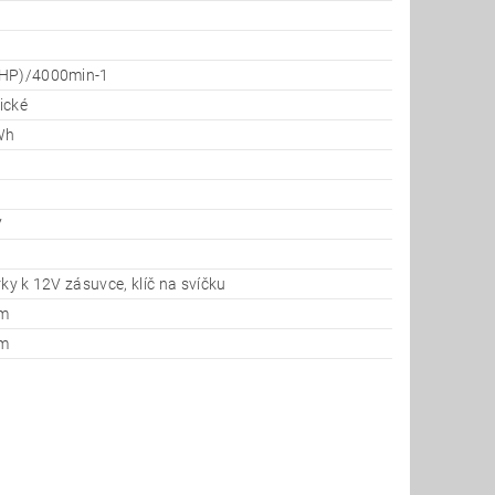
7HP)/4000min-1
rické
Wh
V
rky k 12V zásuvce, klíč na svíčku
cm
cm