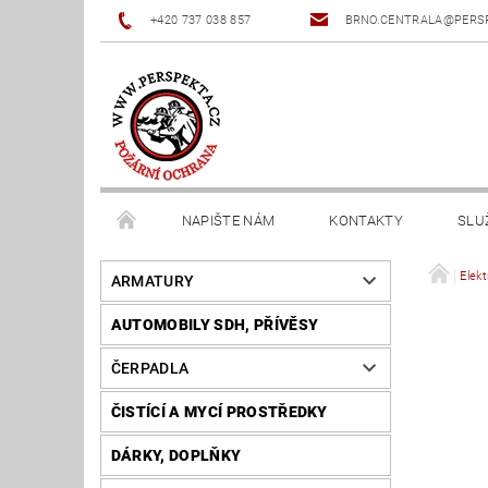
+420 737 038 857
BRNO.CENTRALA@PERS
NAPIŠTE NÁM
KONTAKTY
SLU
Elekt
ARMATURY
AUTOMOBILY SDH, PŘÍVĚSY
ČERPADLA
ČISTÍCÍ A MYCÍ PROSTŘEDKY
DÁRKY, DOPLŇKY