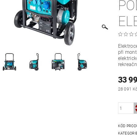
PO
EL
Elektroc
při mont
elektric
rekreačn
33 9
KÓD PROD
KATEGORI