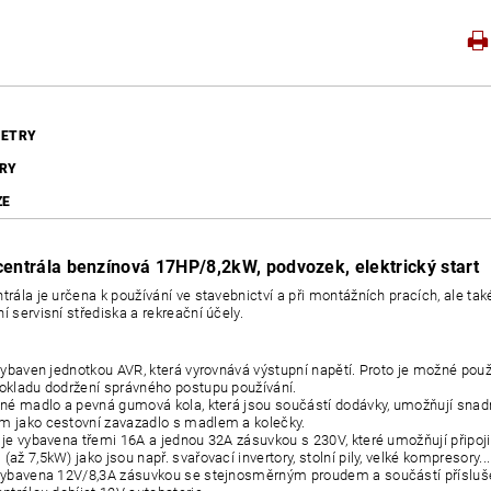
ETRY
RY
ZE
centrála benzínová 17HP/8,2kW, podvozek, elektrický start
trála je určena k používání ve stavebnictví a při montážních pracích, ale také
í servisní střediska a rekreační účely.
 vybaven jednotkou AVR, která vyrovnává výstupní napětí. Proto je možné použí
okladu
dodržení správného postupu používání.
elné madlo a pevná gumová kola, která jsou součástí dodávky, umožňují sna
m jako
cestovní zavazadlo s madlem a kolečky.
a je vybavena třemi 16A a jednou 32A zásuvkou s 230V, které umožňují připoji
(až 7,5kW) jako
jsou např. svařovací invertory, stolní pily, velké kompresory...
 vybavena 12V/8,3A zásuvkou se stejnosměrným proudem a součástí příslušens