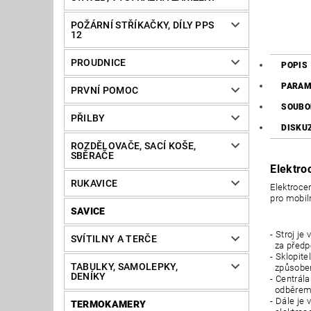
POŽÁRNÍ STŘÍKAČKY, DÍLY PPS
12
PROUDNICE
POPIS
PARAM
PRVNÍ POMOC
SOUBO
PŘILBY
DISKU
ROZDĚLOVAČE, SACÍ KOŠE,
SBĚRAČE
Elektro
RUKAVICE
Elektrocen
pro mobiln
SAVICE
- Stroj je
SVÍTILNY A TERČE
za předp
- Sklopit
TABULKY, SAMOLEPKY,
způsobe
DENÍKY
- Centrál
odběrem 
- Dále je
TERMOKAMERY