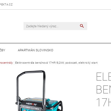
PEKTA.CZ
ŽBY
APARTMÁN SLOVINSKO
rocentrály
Elektrocentrála benzínová 17HP/8,2kW, podvozek, elektrický start
EL
BE
17