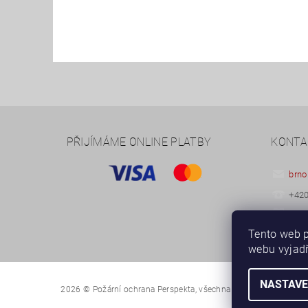
PŘIJÍMÁME ONLINE PLATBY
KONTA
brno
+420
+420
Tento web p
webu vyjadř
NASTAVE
2026 © Požární ochrana Perspekta, všechna práva vyhrazena