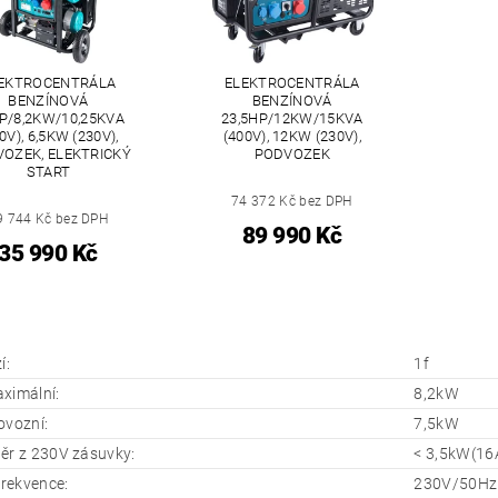
EKTROCENTRÁLA
ELEKTROCENTRÁLA
BENZÍNOVÁ
BENZÍNOVÁ
P/8,2KW/10,25KVA
23,5HP/12KW/15KVA
0V), 6,5KW (230V),
(400V), 12KW (230V),
OZEK, ELEKTRICKÝ
PODVOZEK
START
74 372 Kč bez DPH
9 744 Kč bez DPH
89 990 Kč
35 990 Kč
í:
1f
ximální:
8,2kW
ovozní:
7,5kW
ěr z 230V zásuvky:
< 3,5kW(16
frekvence:
230V/50Hz