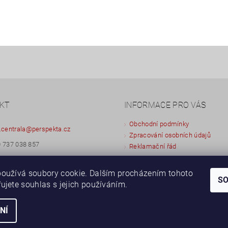
KT
INFORMACE PRO VÁS
Obchodní podmínky
.centrala
@
perspekta.cz
Zpracování osobních údajů
 737 038 857
Reklamační řád
 603 433 873
oužívá soubory cookie. Dalším procházením tohoto
S
Apartmán Perspekta 196
ujete souhlas s jejich používáním.
NÍ