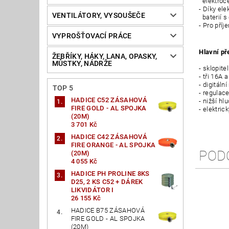
elektroce
- Díky el
VENTILÁTORY, VYSOUŠEČE
baterií s
- Pro pří
VYPROŠŤOVACÍ PRÁCE
Hlavní př
ŽEBŘÍKY, HÁKY, LANA, OPASKY,
MŮSTKY, NÁDRŽE
- sklopit
-
tři 16A 
-
digitáln
TOP 5
-
regulace
HADICE C52 ZÁSAHOVÁ
-
nižší hl
FIRE GOLD - AL SPOJKA
-
elektric
(20M)
3 701 Kč
HADICE C42 ZÁSAHOVÁ
FIRE ORANGE - AL SPOJKA
POD
(20M)
4 055 Kč
HADICE PH PROLINE 8KS
D25, 2 KS C52 + DÁREK
LIKVIDÁTOR I
26 155 Kč
HADICE B75 ZÁSAHOVÁ
FIRE GOLD - AL SPOJKA
(20M)