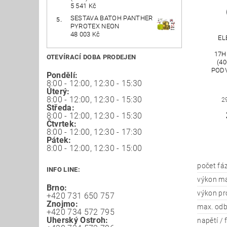
5 541 Kč
SESTAVA BATOH PANTHER
PYROTEX NEON
48 003 Kč
EL
17H
OTEVÍRACÍ DOBA PRODEJEN
(40
PODV
Pondělí:
8:00 - 12:00, 12:30 - 15:30
Úterý:
8:00 - 12:00, 12:30 - 15:30
2
Středa:
8:00 - 12:00, 12:30 - 15:30
Čtvrtek:
8:00 - 12:00, 12:30 - 17:30
Pátek:
8:00 - 12:00, 12:30 - 15:00
počet fáz
INFO LINE:
výkon ma
Brno:
výkon pr
+420 731 650 757
Znojmo:
max. odb
+420 734 572 795
Uherský Ostroh:
napětí / 