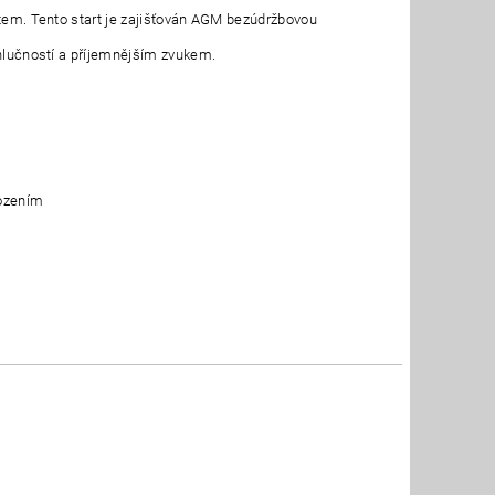
rstem. Tento start je zajišťován AGM bezúdržbovou
 hlučností a příjemnějším zvukem.
kozením