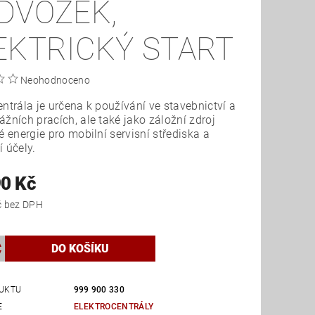
DVOZEK,
EKTRICKÝ START
Neohodnoceno
entrála je určena k používání ve stavebnictví a
ážních pracích, ale také jako záložní zdroj
ké energie pro mobilní servisní střediska a
í účely.
90 Kč
28 091 Kč bez DPH
UKTU
999 900 330
E
ELEKTROCENTRÁLY