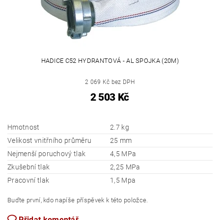
HADICE C52 HYDRANTOVÁ - AL SPOJKA (20M)
2 069 Kč bez DPH
2 503 Kč
Hmotnost
2.7 kg
Velikost vnitřního průměru
25 mm
Nejmenší poruchový tlak
4,5 MPa
Zkušební tlak
2,25 MPa
Pracovní tlak
1,5 Mpa
Buďte první, kdo napíše příspěvek k této položce.
Přidat komentář