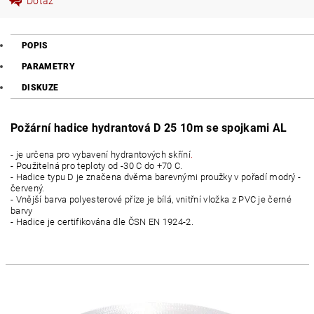
Dotaz
POPIS
PARAMETRY
DISKUZE
Požární hadice hydrantová D 25 10m se spojkami AL
- je určena pro vybavení hydrantových skříní
.
- Použitelná pro teploty od -30 C do +70 C.
- Hadice typu D je značena dvěma barevnými proužky v pořadí modrý -
červený.
- Vnější barva polyesterové příze je bílá, vnitřní vložka z PVC je černé
barvy
- Hadice je certifikována dle ČSN EN 1924-2.