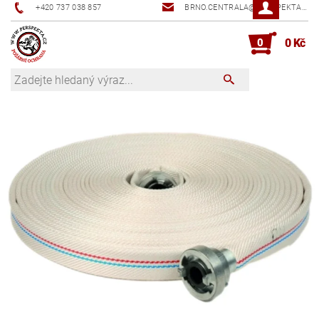
+420 737 038 857
BRNO.CENTRALA@PERSPEKTA.CZ
0
0 Kč