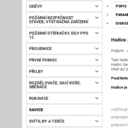
ODĚVY
POPIS
PARAM
POŽÁRNÍ BEZPEČNOST
STAVEB, VÝSTRAŽNÁ ZAŘÍZENÍ
DISKU
POŽÁRNÍ STŘÍKAČKY, DÍLY PPS
12
Hadice 
PROUDNICE
Požární -
PRVNÍ POMOC
Tato hadi
Hadici lze
Mezi její 
PŘILBY
Použiteln
ROZDĚLOVAČE, SACÍ KOŠE,
SBĚRAČE
Hadice je
RUKAVICE
vnitřní p
SAVICE
orientač
SVÍTILNY A TERČE
pracovní 