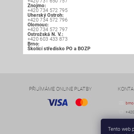
+420 731 650 757
Znojmo:
+420 734 572 795
Uherský Ostroh:
+420 734 572 796
Olomouc:
+420 734 572 797
Ostrožská N. V.:
+420 603 433 873
Brno:
Školící středisko PO a BOZP
PŘIJÍMÁME ONLINE PLATBY
KONTA
brno
+420
+420
Tento web p