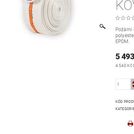
KO
Požární 
polyeste
EPDM.
5 493
KÓD PROD
KATEGORI