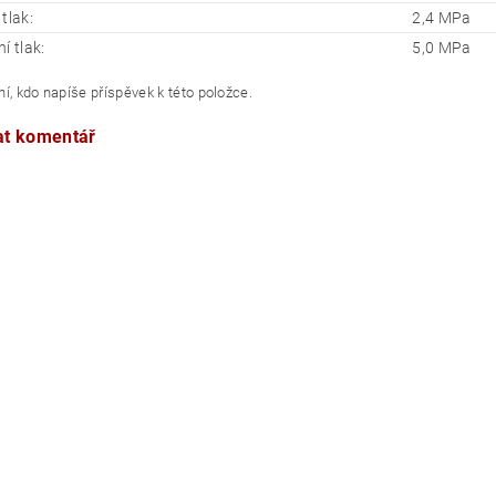
tlak:
2,4 MPa
í tlak:
5,0 MPa
í, kdo napíše příspěvek k této položce.
at komentář