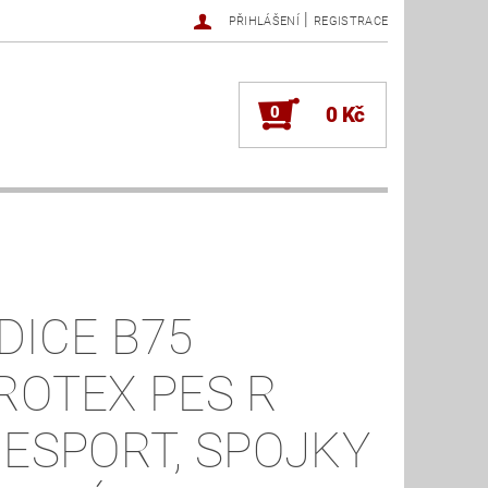
|
PŘIHLÁŠENÍ
REGISTRACE
0
0 Kč
DICE B75
ROTEX PES R
RESPORT, SPOJKY