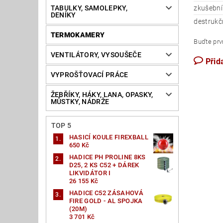
TABULKY, SAMOLEPKY,
zkušební 
DENÍKY
destrukčn
TERMOKAMERY
Buďte prvn
VENTILÁTORY, VYSOUŠEČE
Přid
VYPROŠŤOVACÍ PRÁCE
ŽEBŘÍKY, HÁKY, LANA, OPASKY,
MŮSTKY, NÁDRŽE
TOP 5
HASICÍ KOULE FIREXBALL
650 Kč
HADICE PH PROLINE 8KS
D25, 2 KS C52 + DÁREK
LIKVIDÁTOR I
26 155 Kč
HADICE C52 ZÁSAHOVÁ
FIRE GOLD - AL SPOJKA
(20M)
3 701 Kč