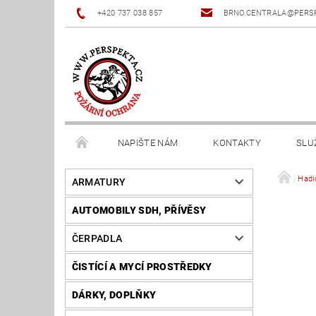
+420 737 038 857
BRNO.CENTRALA@PERS
NAPIŠTE NÁM
KONTAKTY
SLU
Hadi
ARMATURY
AUTOMOBILY SDH, PŘÍVĚSY
ČERPADLA
ČISTÍCÍ A MYCÍ PROSTŘEDKY
DÁRKY, DOPLŇKY