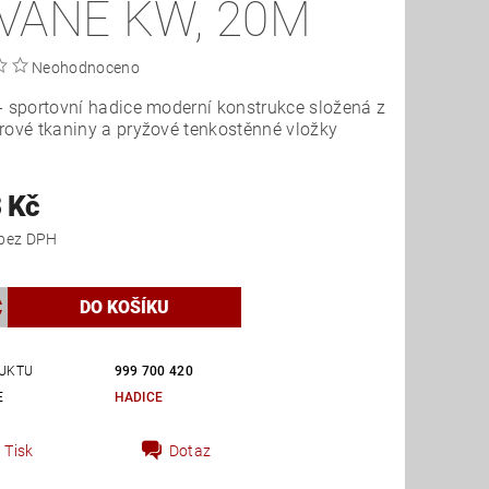
VANÉ KW, 20M
Neohodnoceno
- sportovní hadice moderní konstrukce složená z
rové tkaniny a pryžové tenkostěnné vložky
 Kč
4 540 Kč bez DPH
UKTU
999 700 420
E
HADICE
Tisk
Dotaz