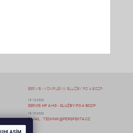
SERVIS - KOMPLEXNÍ SLUŽBY PO A BOZP
19.10.2022
SERVIS HP A HS - SLUŽBY PO A BOZP
19.10.2022
E-MAIL : TECHNIK@PERSPEKTA.CZ
OUHLASÍM