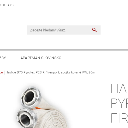
PEKTA.CZ
ŽBY
APARTMÁN SLOVINSKO
ce
Hadice B75 Pyrotex PES R Firesport, spojky kované KW, 20m
HA
PY
FI