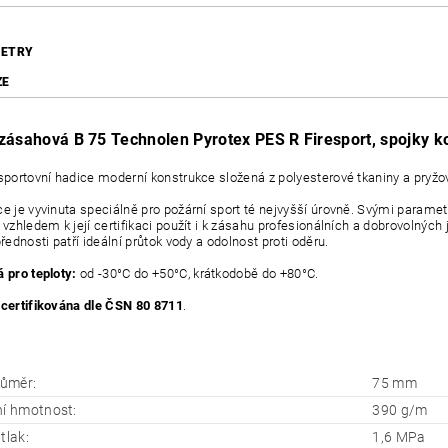
ETRY
ZE
zásahová B 75 Technolen Pyrotex PES R Firesport, spojky 
 sportovní hadice moderní konstrukce složená z polyesterové tkaniny a pryž
ce je vyvinuta speciálně pro požární sport té nejvyšší úrovně. Svými paramet
 vzhledem k její certifikaci použít i k zásahu profesionálních a dobrovolných 
přednosti patří ideální průtok vody a odolnost proti oděru.
á pro teploty:
od -30°C do +50°C, krátkodobě do +80°C.
 certifikována dle ČSN 80 8711
.
růměr:
75 mm
ní hmotnost:
390 g/m
tlak:
1,6 MPa