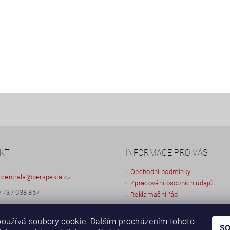
KT
INFORMACE PRO VÁS
Obchodní podmínky
.centrala
@
perspekta.cz
Zpracování osobních údajů
 737 038 857
Reklamační řád
 603 433 873
oužívá soubory cookie. Dalším procházením tohoto
S