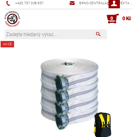
+420 737 038 857
BRNO.CENTRALA@PERSPEKTA.CZ
0
0 Kč
AKCE