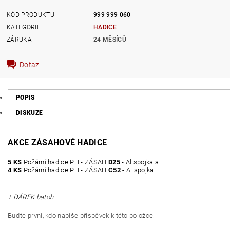
KÓD PRODUKTU
999 999 060
KATEGORIE
HADICE
ZÁRUKA
24 MĚSÍCŮ
Dotaz
POPIS
DISKUZE
AKCE ZÁSAHOVÉ HADICE
5 KS
Požární hadice PH - ZÁSAH
D25
- Al spojka a
4 KS
Požární hadice PH - ZÁSAH
C52
- Al spojka
+ DÁREK batoh
Buďte první, kdo napíše příspěvek k této položce.