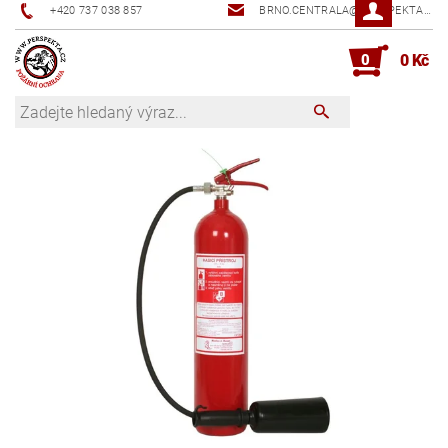
+420 737 038 857
BRNO.CENTRALA@PERSPEKTA.CZ
0
0 Kč