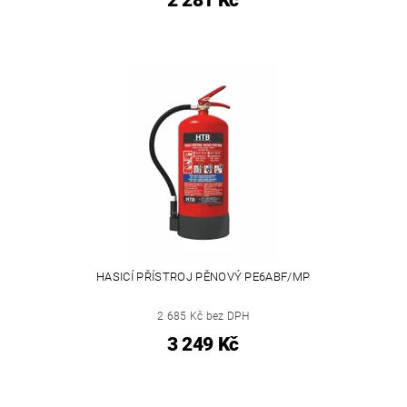
2 281 Kč
HASICÍ PŘÍSTROJ PĚNOVÝ PE6ABF/MP
2 685 Kč bez DPH
3 249 Kč