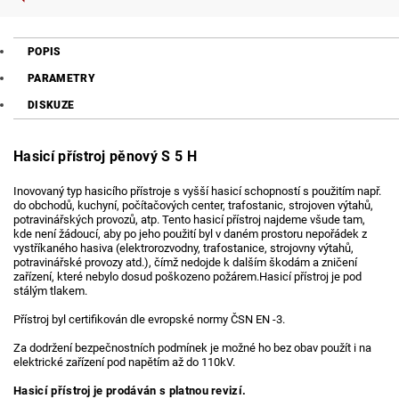
POPIS
PARAMETRY
DISKUZE
Hasicí přístroj pěnový S 5
H
Inovovaný typ hasicího přístroje s vyšší hasicí schopností s použitím např.
do obchodů, kuchyní, počítačových center, trafostanic, strojoven výtahů,
potravinářských provozů, atp. Tento hasicí přístroj najdeme všude tam,
kde není žádoucí, aby po jeho použití byl v daném prostoru nepořádek z
vystříkaného hasiva (elektrorozvodny, trafostanice, strojovny výtahů,
potravinářské provozy atd.), čímž nedojde k dalším škodám a zničení
zařízení, které nebylo dosud poškozeno požárem.Hasicí přístroj je pod
stálým tlakem.
Přístroj byl certifikován dle evropské normy ČSN EN -3.
Za dodržení bezpečnostních podmínek je možné ho bez obav použít i na
elektrické zařízení pod napětím až do 110kV.
Hasicí přístroj je prodáván s platnou revizí.