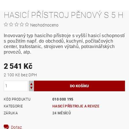
HASICÍ PŘÍSTROJ PĚNOVÝ S 5 H
Neohodnoceno
Inovovaný typ hasicího přístroje s vyšší hasicí schopností
s použitím např. do obchodů, kuchyní, počítačových
center, trafostanic, strojoven výtahů, potravinářských
provozů, atp.
2 541 Kč
2 100 Kč bez DPH
KÓD PRODUKTU
010 000 195
KATEGORIE
HASICÍ PŘÍSTROJE A REVIZE
ZÁRUKA
24 MĚSÍCŮ
Dotaz