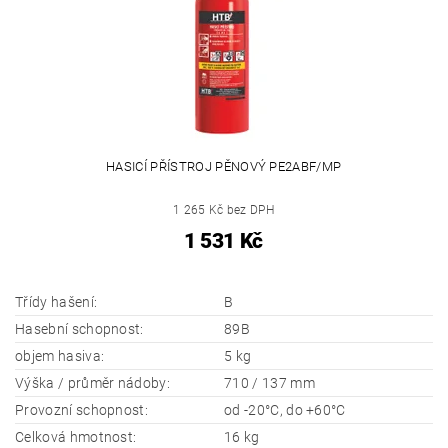
HASICÍ PŘÍSTROJ PĚNOVÝ PE2ABF/MP
1 265 Kč bez DPH
1 531 Kč
Třídy hašení:
B
Hasební schopnost:
89B
objem hasiva:
5 kg
Výška / průměr nádoby:
710 / 137 mm
Provozní schopnost:
od -20°C, do +60°C
Celková hmotnost:
16 kg