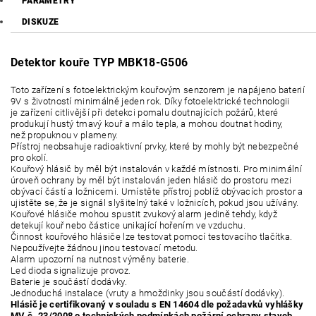
PARAMETRY
DISKUZE
Detektor kouře TYP MBK18-G506
Toto zařízení s fotoelektrickým kouřovým senzorem je napájeno baterií
9V s životností minimálně jeden rok. Díky fotoelektrické technologii
je zařízení citlivější při detekci pomalu doutnajících požárů, které
produkují hustý tmavý kouř a málo tepla, a mohou doutnat hodiny,
než propuknou v plameny.
Přístroj neobsahuje radioaktivní prvky, které by mohly být nebezpečné
pro okolí.
Kouřový hlásič by měl být instalován v každé místnosti. Pro minimální
úroveň ochrany by měl být instalován jeden hlásič do prostoru mezi
obývací částí a ložnicemi. Umístěte přístroj poblíž obývacích prostor a
ujistěte se, že je signál slyšitelný také v ložnicích, pokud jsou užívány.
Kouřové hlásiče mohou spustit zvukový alarm jedině tehdy, když
detekují kouř nebo částice unikající hořením ve vzduchu.
Činnost kouřového hlásiče lze testovat pomocí testovacího tlačítka.
Nepoužívejte žádnou jinou testovací metodu.
Alarm upozorní na nutnost výměny baterie.
Led dioda signalizuje provoz.
Baterie je součástí dodávky.
Jednoduchá instalace (vruty a hmoždinky jsou součástí dodávky).
Hlásič je certifikovaný v souladu s EN 14604 dle požadavků vyhlášky
MV č. 23/2008 o technických podmínkách požární ochrany staveb.