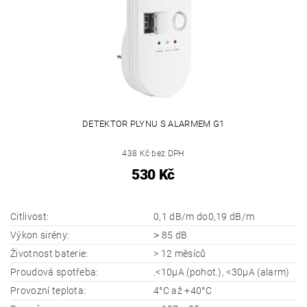
DETEKTOR PLYNU S ALARMEM G1
438 Kč bez DPH
530 Kč
Citlivost:
0,1 dB/m do0,19 dB/m
Výkon sirény:
˃ 85 dB
Životnost baterie:
> 12 měsíců
Proudová spotřeba:
.<10μA (pohot.), <30μA (alarm)
Provozní teplota:
4°C až +40°C