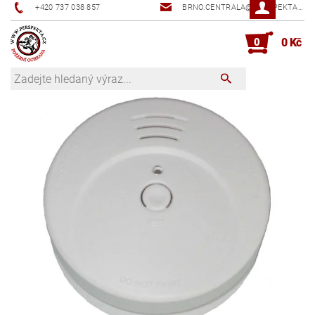
+420 737 038 857
BRNO.CENTRALA@PERSPEKTA.CZ
0
0 Kč