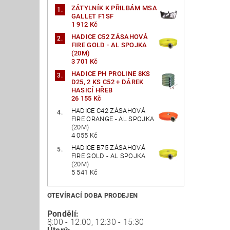
ZÁTYLNÍK K PŘILBÁM MSA
GALLET F1SF
1 912 Kč
HADICE C52 ZÁSAHOVÁ
FIRE GOLD - AL SPOJKA
(20M)
3 701 Kč
HADICE PH PROLINE 8KS
D25, 2 KS C52 + DÁREK
HASICÍ HŘEB
26 155 Kč
HADICE C42 ZÁSAHOVÁ
FIRE ORANGE - AL SPOJKA
(20M)
4 055 Kč
HADICE B75 ZÁSAHOVÁ
FIRE GOLD - AL SPOJKA
(20M)
5 541 Kč
OTEVÍRACÍ DOBA PRODEJEN
Pondělí:
8:00 - 12:00, 12:30 - 15:30