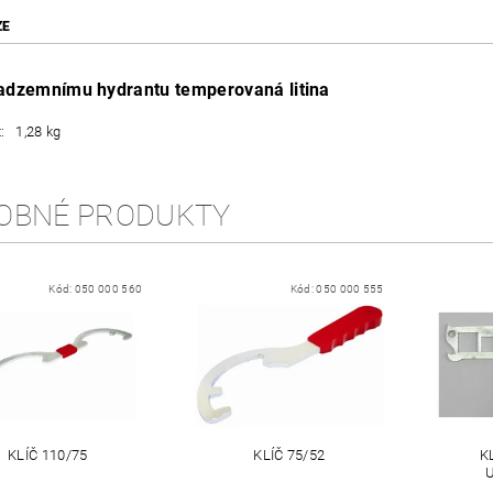
ZE
nadzemnímu hydrantu temperovaná litina
: 1,28 kg
OBNÉ PRODUKTY
Kód:
050 000 560
Kód:
050 000 555
KLÍČ 110/75
KLÍČ 75/52
K