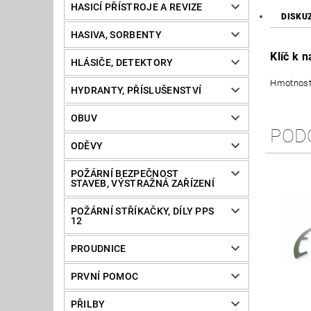
HASICÍ PŘÍSTROJE A REVIZE
DISKU
HASIVA, SORBENTY
Klíč k 
HLÁSIČE, DETEKTORY
Hmotnost
HYDRANTY, PŘÍSLUŠENSTVÍ
OBUV
POD
ODĚVY
POŽÁRNÍ BEZPEČNOST
STAVEB, VÝSTRAŽNÁ ZAŘÍZENÍ
POŽÁRNÍ STŘÍKAČKY, DÍLY PPS
12
PROUDNICE
PRVNÍ POMOC
PŘILBY