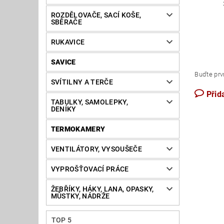
ROZDĚLOVAČE, SACÍ KOŠE,
SBĚRAČE
RUKAVICE
SAVICE
Buďte prvn
SVÍTILNY A TERČE
Přid
TABULKY, SAMOLEPKY,
DENÍKY
TERMOKAMERY
VENTILÁTORY, VYSOUŠEČE
VYPROŠŤOVACÍ PRÁCE
ŽEBŘÍKY, HÁKY, LANA, OPASKY,
MŮSTKY, NÁDRŽE
TOP 5