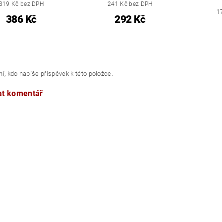
319 Kč bez DPH
241 Kč bez DPH
1
386 Kč
292 Kč
í, kdo napíše příspěvek k této položce.
at komentář