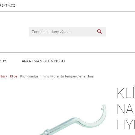
PEKTA.CZ
ŽBY
APARTMÁN SLOVINSKO
tury
Klíče
Klíč k nadzemnímu hydrantu temperovaná litina
KL
NA
HY