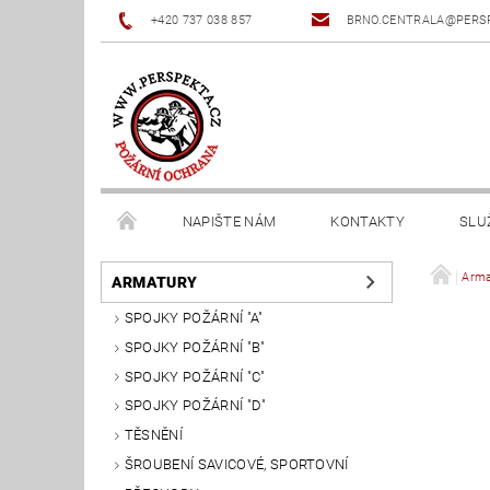
+420 737 038 857
BRNO.CENTRALA@PERS
NAPIŠTE NÁM
KONTAKTY
SLU
Arma
ARMATURY
SPOJKY POŽÁRNÍ "A"
SPOJKY POŽÁRNÍ "B"
SPOJKY POŽÁRNÍ "C"
SPOJKY POŽÁRNÍ "D"
TĚSNĚNÍ
ŠROUBENÍ SAVICOVÉ, SPORTOVNÍ