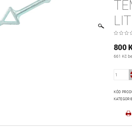
TE
LI
800 
661
KÓD PROD
KATEGORI