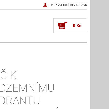
|
PŘIHLÁŠENÍ
REGISTRACE
0
0 Kč
ÍČ K
DZEMNÍMU
DRANTU