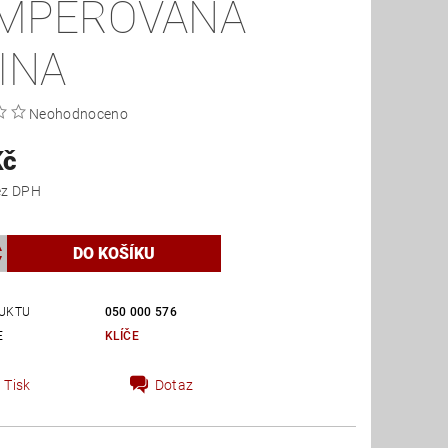
MPEROVANÁ
TINA
Neohodnoceno
Kč
 Kč bez DPH
UKTU
050 000 576
E
KLÍČE
Tisk
Dotaz