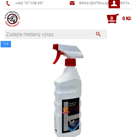
+420 737 038 857
BRNO.CENTRALA@PERSPEKTA.CZ
0
0 Kč
TIP