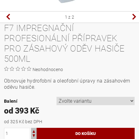
1
z 2
F7 IMPREGNAČNÍ
PROFESIONÁLNÍ PŘÍPRAVEK
PRO ZÁSAHOVÝ ODĚV HASIČE
500ML
Neohodnoceno
Obnovuje hydrofobní a oleofobní úpravy na zásahovém
oděvu hasiče.
Balení
od 393 Kč
od 325 Kč
bez DPH