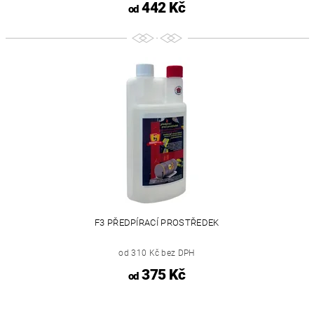
442 Kč
od
F3 PŘEDPÍRACÍ PROSTŘEDEK
od 310 Kč bez DPH
375 Kč
od