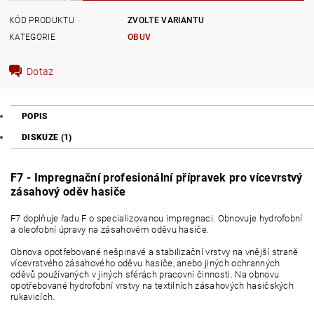
KÓD PRODUKTU
ZVOLTE VARIANTU
KATEGORIE
OBUV
Dotaz
POPIS
DISKUZE (1)
F7 - Impregnační profesionální přípravek pro vícevrstvý
zásahový oděv hasiče
F7 doplňuje řadu F o specializovanou impregnaci. Obnovuje hydrofobní
a oleofobní úpravy na zásahovém oděvu hasiče.
Obnova opotřebované nešpinavé a stabilizační vrstvy na vnější straně
vícevrstvého zásahového oděvu hasiče, anebo jiných ochranných
oděvů používaných v jiných sférách pracovní činnosti. Na obnovu
opotřebované hydrofobní vrstvy na textilních zásahových hasičských
rukavicích.