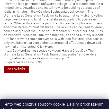
unlimited lead generation software package - at a reduced price for a
limited time. Download and install now to be building databases of
leads in minutes: http://GetMoreBusinessLeadsNow.com The
Ultimate Lead Generation Pack works by automatically visting yellow
page directories and building a database according to your search
terms. Other software in the pack then finds emails, phone numbers,
and other details for that database. The results can be used for email,
cold-calling, direct mail, or to sell immediately - priced per lead. Runs
on Windows, Mac, and Linux with multiple job and VPN/proxy support.
Similar software retails for over $100 with less features. This pack is
only available on sale as a short promotional offer, please download
now if at all interested. Click Here:
http://GetMoreBusinessLeadsNow.com Have a Great Day, The
Ultimate Lead Generation Pack Team unsubscribe/remove Here:
http://getmorebusinessleadsnow.com/r.php?
url=perspekta.cz&id=ulg35
ODPOVĚDĚT
Tento web používá soubory cookie. Dalším procházením