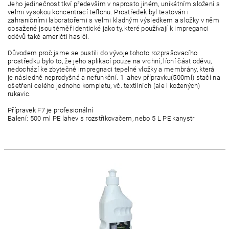
Jeho jedinečnost tkví především v naprosto jiném, unikátním složení s
velmi vysokou koncentrací teflonu. Prostředek byl testován i
zahraničními laboratořemi s velmi kladným výsledkem a složky v něm
obsažené jsou téměř identické jako ty, které používají k impreganci
oděvů také američtí hasiči.
Důvodem proč jsme se pustili do vývoje tohoto rozprašovacího
prostředku bylo to, že jeho aplikací pouze na vrchní, lícní část oděvu,
nedochází ke zbytečné impregnaci tepelné vložky a membrány, která
je následně neprodyšná a nefunkční. 1 lahev přípravku(500ml) stačí na
ošetření celého jednoho kompletu, vč. textilních (ale i kožených)
rukavic.
Přípravek F7 je profesionální
Balení: 500 ml PE lahev s rozstřikovačem,
nebo 5 L PE kanystr