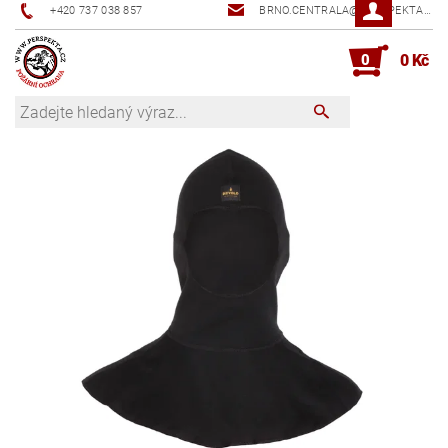
+420 737 038 857
BRNO.CENTRALA@PERSPEKTA.CZ
0
0 Kč