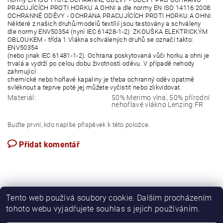
PRACUJÍCÍCH PROTI HORKU A OHNI a dle normy EN ISO 14116:2008:
OCHRANNÉ ODĚVY - OCHRANA PRACUJÍCÍCH PROTI HORKU A OHNI.
Některé z našich druhů/modelů textílií jsou testovány a schváleny
dle normy ENV50354 (nyní IEC 61428-1-2): ZKOUŠKA ELEKTRICKÝM
OBLOUKEM - třída 1.Vlákna schválených druhů se označí takto:
ENV50354
(nebo jinak IEC 61481-1-2). Ochrana poskytovaná vůči horku a ohni je
trvalá a vydrží po celou dobu životnosti oděvu. V případě nehody
zahrnující
chemické nebo hořlavé kapaliny je třeba ochranný oděv opatrně
svléknout a teprve poté jej můžete vyčistit nebo zlikvidovat.
Materiál:
50% Merimo vlna, 50% přírodní
nehořlavé vlákno Lenzing FR
Buďte první, kdo napíše příspěvek k této položce.
Přidat komentář
Tento web používá soubory cookie. Dalším procházením
tohoto webu vyjadřujete souhlas s jejich používáním.
Apartmán Perspekta 196