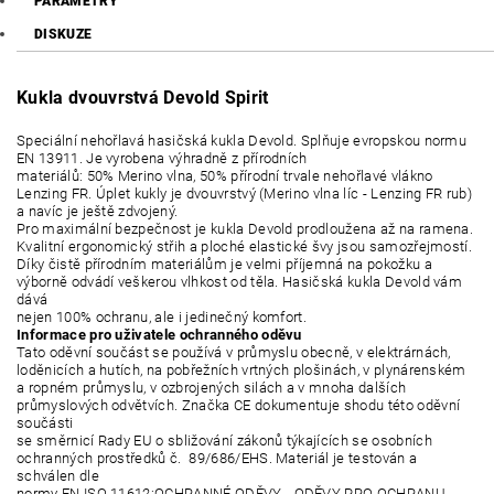
PARAMETRY
DISKUZE
Kukla dvouvrstvá Devold Spirit
Speciální nehořlavá hasičská kukla Devold. Splňuje evropskou normu
EN 13911. Je vyrobena výhradně z přírodních
materiálů: 50% Merino vlna, 50% přírodní trvale nehořlavé vlákno
Lenzing FR. Úplet kukly je dvouvrstvý (Merino vlna líc - Lenzing FR rub)
a navíc je ještě zdvojený.
Pro maximální bezpečnost je kukla Devold prodloužena až na ramena.
Kvalitní ergonomický střih a ploché elastické švy jsou samozřejmostí.
Díky čistě přírodním materiálům je velmi příjemná na pokožku a
výborně odvádí veškerou vlhkost od těla. Hasičská kukla Devold vám
dává
nejen 100% ochranu, ale i jedinečný komfort.
Informace pro uživatele ochranného oděvu
Tato oděvní součást se používá v průmyslu obecně, v elektrárnách,
loděnicích a hutích, na pobřežních vrtných plošinách, v plynárenském
a ropném průmyslu, v ozbrojených silách a v mnoha dalších
průmyslových odvětvích. Značka CE dokumentuje shodu této oděvní
součásti
se směrnicí Rady EU o sbližování zákonů týkajících se osobních
ochranných prostředků č. 89/686/EHS. Materiál je testován a
schválen dle
normy EN ISO 11612:OCHRANNÉ ODĚVY - ODĚVY PRO OCHRANU