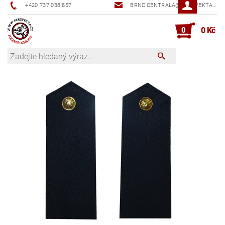
+420 737 038 857
BRNO.CENTRALA@PERSPEKTA.CZ
0
0 Kč