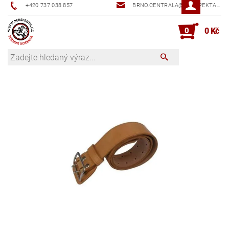
+420 737 038 857
BRNO.CENTRALA@PERSPEKTA.CZ
0
0 Kč