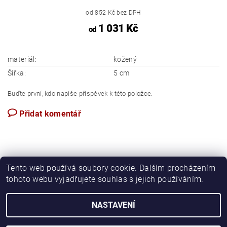
od 852 Kč bez DPH
1 031 Kč
od
materiál:
kožený
Šířka:
5 cm
Buďte první, kdo napíše příspěvek k této položce.
Přidat komentář
Tento web používá soubory cookie. Dalším procházením
tohoto webu vyjadřujete souhlas s jejich používáním.
Apartmán Perspekta 196
NASTAVENÍ
2026 © Požární ochrana Perspekta, všechna práva vyhrazena