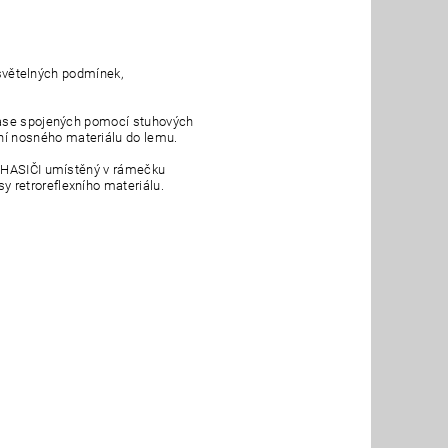
h světelných podmínek,
 pase spojených pomocí stuhových
í nosného materiálu do lemu.
m HASIČI umístěný v rámečku
y retroreflexního materiálu.