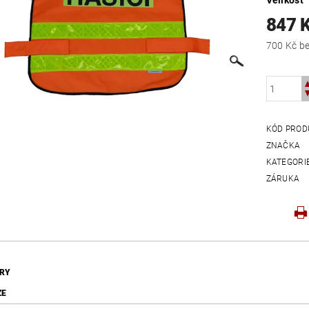
Velikost
847 
700
KÓD PROD
ZNAČKA
KATEGORI
ZÁRUKA
RY
ZE