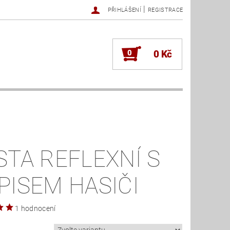
|
PŘIHLÁŠENÍ
REGISTRACE
0
0 Kč
STA REFLEXNÍ S
PISEM HASIČI
1 hodnocení