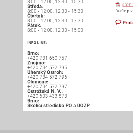
8:00 - 12:00, 12:30 - 15:30
prohl
Středa:
8:00 - 12:00, 12:30 - 15:30
Buďte prvn
Čtvrtek:
8:00 - 12:00, 12:30 - 17:30
Přid
Pátek:
8:00 - 12:00, 12:30 - 15:00
INFO LINE:
Brno:
+420 731 650 757
Znojmo:
+420 734 572 795
Uherský Ostroh:
+420 734 572 796
Olomouc:
+420 734 572 797
Ostrožská N. V.:
+420 603 433 873
Brno:
Školící středisko PO a BOZP