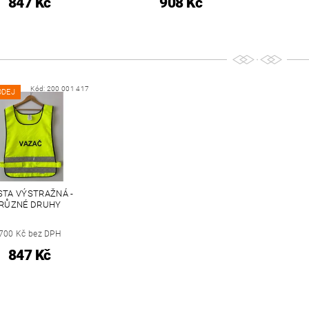
847 Kč
908 Kč
Kód:
200 001 417
ODEJ
STA VÝSTRAŽNÁ -
RŮZNÉ DRUHY
700 Kč bez DPH
847 Kč