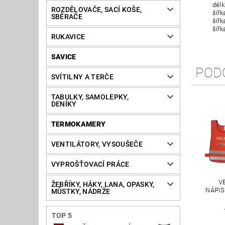
délk
ROZDĚLOVAČE, SACÍ KOŠE,
šířka 
SBĚRAČE
šířka m
šířka r
RUKAVICE
SAVICE
POD
SVÍTILNY A TERČE
TABULKY, SAMOLEPKY,
DENÍKY
TERMOKAMERY
VENTILÁTORY, VYSOUŠEČE
VYPROŠŤOVACÍ PRÁCE
V
ŽEBŘÍKY, HÁKY, LANA, OPASKY,
NÁPIS
MŮSTKY, NÁDRŽE
TOP 5