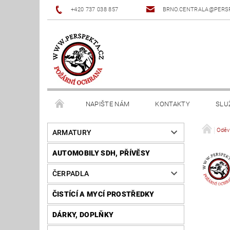
+420 737 038 857
BRNO.CENTRALA@PERS
NAPIŠTE NÁM
KONTAKTY
SLU
Oděv
ARMATURY
AUTOMOBILY SDH, PŘÍVĚSY
ČERPADLA
ČISTÍCÍ A MYCÍ PROSTŘEDKY
DÁRKY, DOPLŇKY