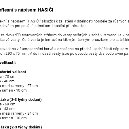
eflexní s nápisem HASIČI
exní s nápisem "HASIČI" sloužící k zajištění viditelnosti nositele za různýc
edevším pro použití jednotkami hasičů při zásazích.
 ze dvou dílů tvarovaných střihem do vesty sešitých k sobě v ramenou a v
 barvě vesty.
Celá vesta je lemována šikmým černým proužkem pro začištěn
provedena v fluorescenční barvě a označena na přední i zadní části nápise
ech 290 x 75 mm.
V dolní části vesty jsou po obvodu vesty dva vodorovné pás
elikostí:
ndartní velikost
- 70 cm
- 46 cm
ezi rameny - 27 cm
amen - 10 cm
kázku (2-3 týdny dodání)
a - 69 cm
- 43 cm
ezi rameny - 24 cm
amen - 10 cm
kázku (2-3 týdny dodání)