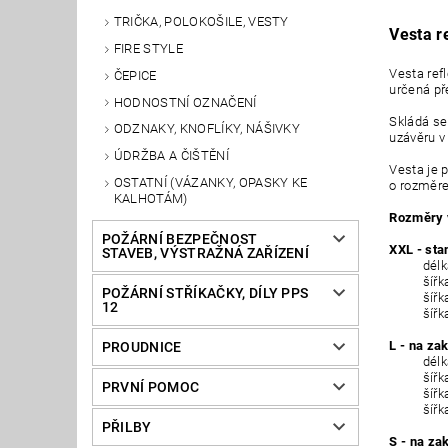
TRIČKA, POLOKOŠILE, VESTY
Vesta r
FIRE STYLE
Vesta refl
ČEPICE
určená př
HODNOSTNÍ OZNAČENÍ
Skládá se
ODZNAKY, KNOFLÍKY, NÁŠIVKY
uzávěru v
ÚDRŽBA A ČIŠTĚNÍ
Vesta je 
OSTATNÍ (VÁZANKY, OPASKY KE
o rozměr
KALHOTÁM)
Rozměry v
POŽÁRNÍ BEZPEČNOST
XXL - sta
STAVEB, VÝSTRAŽNÁ ZAŘÍZENÍ
délka 
šířka 
POŽÁRNÍ STŘÍKAČKY, DÍLY PPS
šířka m
12
šířka r
L - na za
PROUDNICE
délk
šířka 
PRVNÍ POMOC
šířka m
šířka r
PŘILBY
S - na za