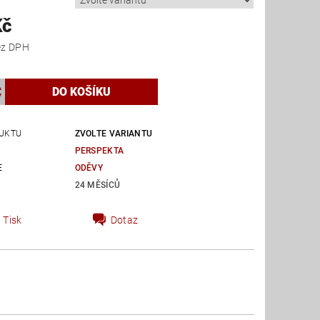
Kč
 Kč bez DPH
UKTU
ZVOLTE VARIANTU
PERSPEKTA
E
ODĚVY
24 MĚSÍCŮ
Tisk
Dotaz