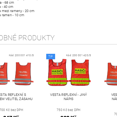
a - 68 cm
- 40 cm
ezi rameny - 20 cm
amen - 10 cm
OBNÉ PRODUKTY
Kód:
200 001 410/S
Kód:
200 001 420/S
TIP
ESTA REFLEXNÍ S
VESTA REFLEXNÍ - JINÝ
VES
EM VELITEL ZÁSAHU
NÁPIS
NÁ
700 Kč bez DPH
750 Kč bez DPH
7