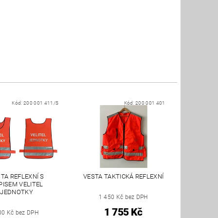
Kód:
200 001 411/S
Kód:
200 001 401
TA REFLEXNÍ S
VESTA TAKTICKÁ REFLEXNÍ
PISEM VELITEL
JEDNOTKY
1 450 Kč bez DPH
1 755 Kč
00 Kč bez DPH