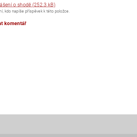
ášení o shodě (252.3 kB)
í, kdo napíše příspěvek k této položce.
at komentář