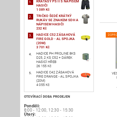
KRAŤASY PS II S NÁPISEM
HASIČI
1 089 Kč
TRIČKO ŠEDÉ KRÁTKÝ
RUKÁV SE ZNAKEM SDH A
NÁPISEM HASIČI
232 Kč
HADICE C52 ZÁSAHOVÁ
DOPR
FIRE GOLD - AL SPOJKA
(20M)
3 701 Kč
HADICE PH PROLINE 8KS
D25, 2 KS C52 + DÁREK
HASICÍ HŘEB
26 155 Kč
HADICE C42 ZÁSAHOVÁ
VE
FIRE ORANGE - AL SPOJKA
(20M)
4 055 Kč
OTEVÍRACÍ DOBA PRODEJEN
Pondělí:
8:00 - 12:00, 12:30 - 15:30
Úterý: