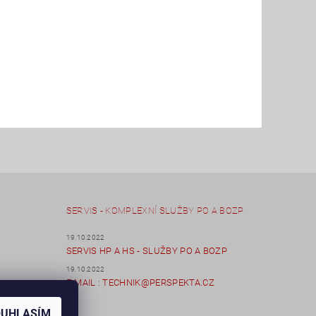
SERVIS - KOMPLEXNÍ SLUŽBY PO A BOZP
19.10.2022
SERVIS HP A HS - SLUŽBY PO A BOZP
19.10.2022
E-MAIL : TECHNIK@PERSPEKTA.CZ
OUHLASÍM