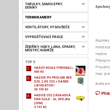
TABULKY, SAMOLEPKY,
Sprchový
DENÍKY
TERMOKAMERY
VENTILÁTORY, VYSOUŠEČE
VYPROŠŤOVACÍ PRÁCE
Rozměry (
ŽEBŘÍKY, HÁKY, LANA, OPASKY,
Hmotnos
MŮSTKY, NÁDRŽE
Hadice
Připojov
TOP 5
Proudnic
HASICÍ KOULE FIREXBALL
650 Kč
max. prac
HADICE PH PROLINE 8KS
D25, 2 KS C52 + DÁREK
Buďte prvn
LIKVIDÁTOR I
26 155 Kč
Přid
HADICE C52 ZÁSAHOVÁ
FIRE GOLD - AL SPOJKA
(20M)
3 701 Kč