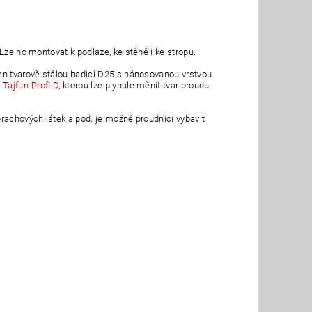
Lze ho montovat k podlaze, ke stěně i ke stropu.
řen tvarově stálou hadicí D25 s nánosovanou vrstvou
 Tajfun-Profi D
, kterou lze plynule měnit tvar proudu
prachových látek a pod. je možné proudnici vybavit