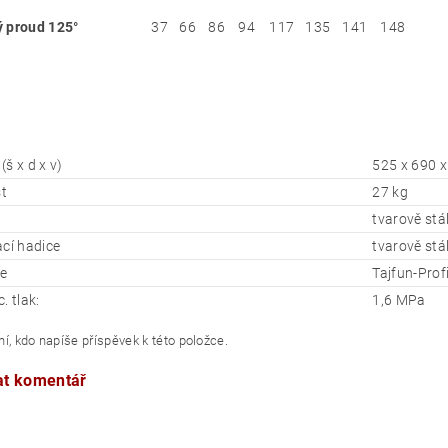
 proud 125°
37
66
86
94
117
135
141
148
š x d x v)
525 x 690 
t
27 kg
tvarově stá
ací hadice
tvarově stá
e
Tajfun-Prof
. tlak:
1,6 MPa
í, kdo napíše příspěvek k této položce.
at komentář