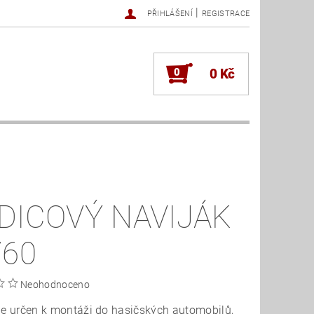
|
PŘIHLÁŠENÍ
REGISTRACE
0
0 Kč
DICOVÝ NAVIJÁK
/60
Neohodnoceno
je určen k montáži do hasičských automobilů,