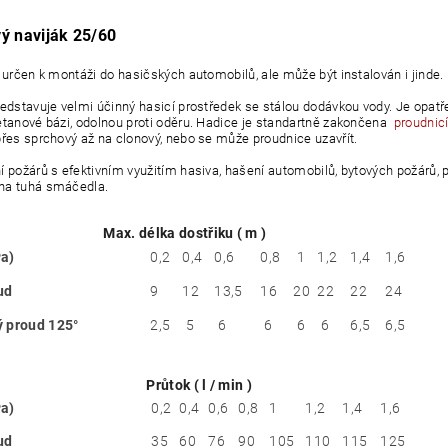
ý naviják 25/60
e určen k montáži do hasičských automobilů, ale může být instalován i jinde. 
ředstavuje velmi účinný hasicí prostředek se stálou dodávkou vody. Je opat
etanové bázi, odolnou proti oděru. Hadice je standartně zakončena
proudnicí
přes sprchový až na clonový, nebo se může proudnice uzavřít.
í požárů s efektivním využitím hasiva, hašení automobilů, bytových požárů, 
na tuhá smáčedla.
Max. délka dostřiku ( m )
a)
0,2
0,4
0,6
0,8
1
1,2
1,4
1,6
ud
9
12
13,5
16
20
22
22
24
 proud 125°
2,5
5
6
6
6
6
6,5
6,5
Průtok ( l / min )
a)
0,2
0,4
0,6
0,8
1
1,2
1,4
1,6
ud
35
60
76
90
105
110
115
125