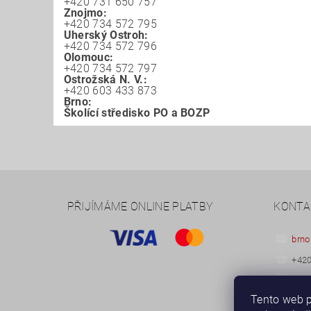
+420 731 650 757
Znojmo:
+420 734 572 795
Uherský Ostroh:
+420 734 572 796
Olomouc:
+420 734 572 797
Ostrožská N. V.:
+420 603 433 873
Brno:
Školící středisko PO a BOZP
PŘIJÍMÁME ONLINE PLATBY
KONTA
brno
+420
+420
Tento web p