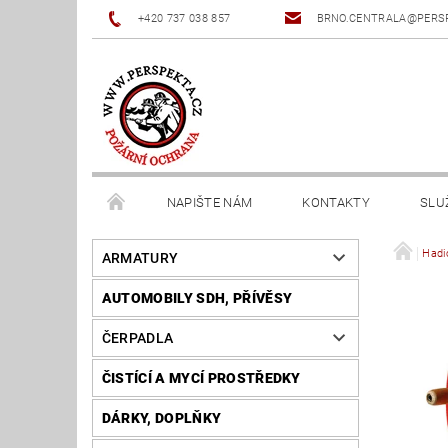
+420 737 038 857
BRNO.CENTRALA@PERS
NAPIŠTE NÁM
KONTAKTY
SLU
Hadi
ARMATURY
AUTOMOBILY SDH, PŘÍVĚSY
ČERPADLA
ČISTÍCÍ A MYCÍ PROSTŘEDKY
DÁRKY, DOPLŇKY