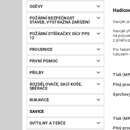
ODĚVY
Hadicov
POŽÁRNÍ BEZPEČNOST
Naviják j
STAVEB, VÝSTRAŽNÁ ZAŘÍZENÍ
Naviják p
POŽÁRNÍ STŘÍKAČKY, DÍLY PPS
na polyur
12
z plného 
PROUDNICE
Pro hašen
tubusem 
PRVNÍ POMOC
PŘILBY
Tlak (MP
ROZDĚLOVAČE, SACÍ KOŠE,
Plný pro
SBĚRAČE
Sprchový
RUKAVICE
SAVICE
Tlak (MP
SVÍTILNY A TERČE
Plný pro