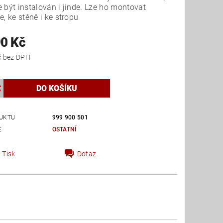
 být instalován i jinde. Lze ho montovat
e, ke stěně i ke stropu
90 Kč
22 719 Kč bez DPH
UKTU
999 900 501
E
OSTATNÍ
Tisk
Dotaz