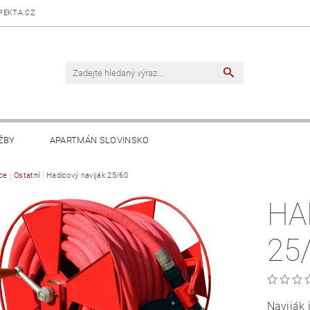
PEKTA.CZ
ŽBY
APARTMÁN SLOVINSKO
ce
Ostatní
Hadicový naviják 25/60
HA
25
Naviják 