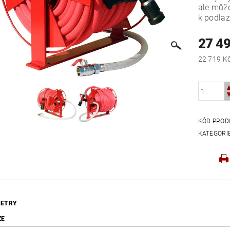
ale může
k podlaz
27 4
KÓD PROD
KATEGORI
ETRY
ZE