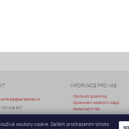
KT
INFORMACE PRO VÁS
Obchodní podmínky
.centrala
@
perspekta.cz
Zpracování osobních údajů
 737 038 857
Reklamační řád
 603 433 873
oužívá soubory cookie. Dalším procházením tohoto
S