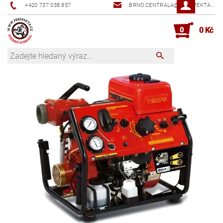
+420 737 038 857
BRNO.CENTRALA@PERSPEKTA.CZ
0
0 Kč