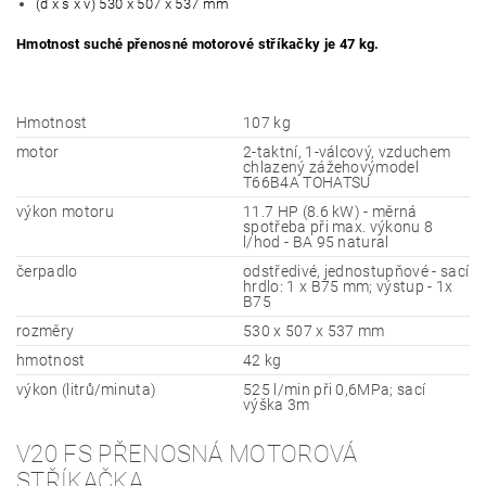
(d x š x v) 530 x 507 x 537 mm
Hmotnost suché přenosné motorové stříkačky je 47 kg.
Hmotnost
107 kg
motor
2-taktní, 1-válcový, vzduchem
chlazený zážehovýmodel
T66B4A TOHATSU
výkon motoru
11.7 HP (8.6 kW) - měrná
spotřeba při max. výkonu 8
l/hod - BA 95 natural
čerpadlo
odstředivé, jednostupňové - sací
hrdlo: 1 x B75 mm; výstup - 1x
B75
rozměry
530 x 507 x 537 mm
hmotnost
42 kg
výkon (litrů/minuta)
525 l/min při 0,6MPa; sací
výška 3m
V20 FS PŘENOSNÁ MOTOROVÁ
STŘÍKAČKA