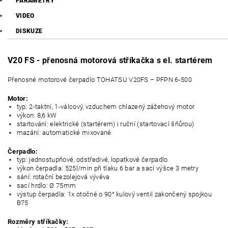
PARAMETRY
VIDEO
DISKUZE
V20 FS - přenosná motorová stříkačka s el. startérem
Přenosné motorové čerpadlo TOHATSU V20FS – PFPN 6-500
Motor:
typ: 2-taktní, 1-válcový, vzduchem chlazený zážehový motor
výkon: 8,6 kW
startování: elektrické (startérem) i ruční (startovací šňůrou)
mazání: automatické mixované
Čerpadlo:
typ: jednostupňové, odstředivé, lopatkové čerpadlo
výkon čerpadla: 525l/min při tlaku 6 bar a sací výšce 3 metry
sání: rotační bezolejová vývěva
sací hrdlo: Ø 75mm
výstup čerpadla: 1x otočné o 90° kulový ventil zakončený spojkou
B75
Rozměry stříkačky: