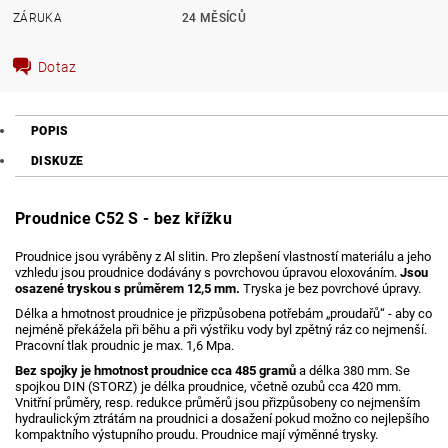
ZÁRUKA
24 MĚSÍCŮ
Dotaz
POPIS
DISKUZE
Proudnice C52 S - bez křížku
Proudnice jsou vyráběny z Al slitin. Pro zlepšení vlastností materiálu a jeho
vzhledu jsou proudnice dodávány s povrchovou úpravou eloxováním.
Jsou
osazené tryskou s průměrem 12,5 mm.
Tryska je bez povrchové úpravy.
Délka a hmotnost proudnice je přizpůsobena potřebám „proudařů“ - aby co
nejméně překážela při běhu a při výstřiku vody byl zpětný ráz co nejmenší.
Pracovní tlak proudnic je max. 1,6 Mpa.
Bez spojky je hmotnost proudnice cca 485 gramů
a délka 380 mm. Se
spojkou DIN (STORZ) je délka proudnice, včetně ozubů cca 420 mm.
Vnitřní průměry, resp. redukce průměrů jsou přizpůsobeny co nejmenším
hydraulickým ztrátám na proudnici a dosažení pokud možno co nejlepšího
kompaktního výstupního proudu. Proudnice mají výměnné trysky.