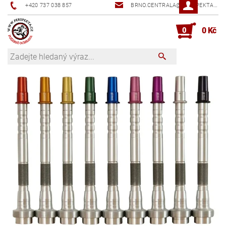
+420 737 038 857
BRNO.CENTRALA@PERSPEKTA.CZ
0
0 Kč