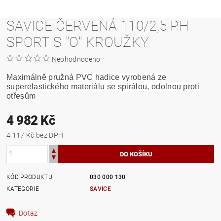
SAVICE ČERVENÁ 110/2,5 PH
SPORT S "O" KROUŽKY
Neohodnoceno
Maximálně pružná PVC hadice vyrobená ze
superelastického materiálu se spirálou, odolnou proti
otřesům
4 982 Kč
4 117 Kč bez DPH
KÓD PRODUKTU
030 000 130
KATEGORIE
SAVICE
Dotaz