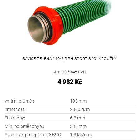
SAVICE ZELENÁ 110/2,5 PH SPORT S "O" KROUŽKY
4 117 Kč bez DPH
4 982 Kč
vnitřní průměr:
105 mm
hmotnost:
2800 g/m
Síla stěny:
6,8 mm
Min. poloměr ohybu
335 mm
Prac. tlak při teplotě 23±2°C
1,3 kg/cm2