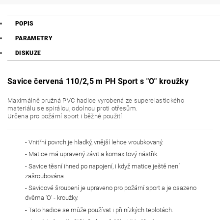
POPIS
PARAMETRY
DISKUZE
Savice červená 110/2,5 m PH Sport s "O" kroužky
Maximálně pružná PVC hadice vyrobená ze superelastického
materiálu se spirálou, odolnou proti otřesům.
Určena pro požární sport i běžné použití.
- Vnitřní povrch je hladký, vnější lehce vroubkovaný.
- Matice má upravený závit a komaxitový nástřik.
- Savice těsní ihned po napojení, i když matice ještě není
zašroubována.
- Savicové šroubení je upraveno pro požární sport a je osazeno
dvěma 'O' - kroužky.
- Tato hadice se může používat i při nízkých teplotách.