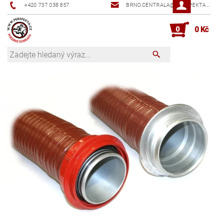
+420 737 038 857
BRNO.CENTRALA@PERSPEKTA.CZ
0
0 Kč