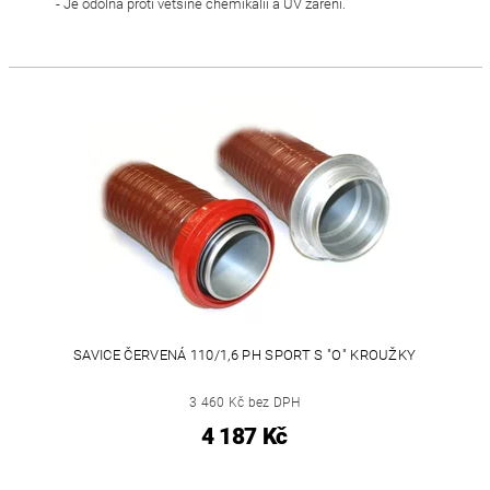
- Je odolná proti většině chemikálií a UV záření.
SAVICE ČERVENÁ 110/1,6 PH SPORT S "O" KROUŽKY
3 460 Kč bez DPH
4 187 Kč