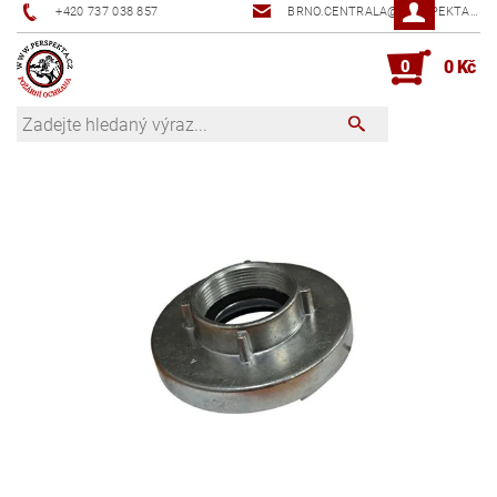
+420 737 038 857
BRNO.CENTRALA@PERSPEKTA.CZ
0
0 Kč