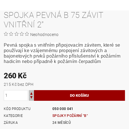
SPOJKA PEVNÁ B 75 ZÁVIT
VNITŘNÍ 2"
Neohodnoceno
Pevná spojka s vnitřním připojovacím závitem, které se
používají ke vzájemnému propojení závitových a
bajonetových prvků požárního příslušenství k požárním
hadicím nebo případně k požárním čerpadlům
260 Kč
215 Kč bez DPH
KÓD PRODUKTU
050 000 041
KATEGORIE
SPOJKY POŽÁRNÍ "B"
ZÁRUKA
24 MĚSÍCŮ