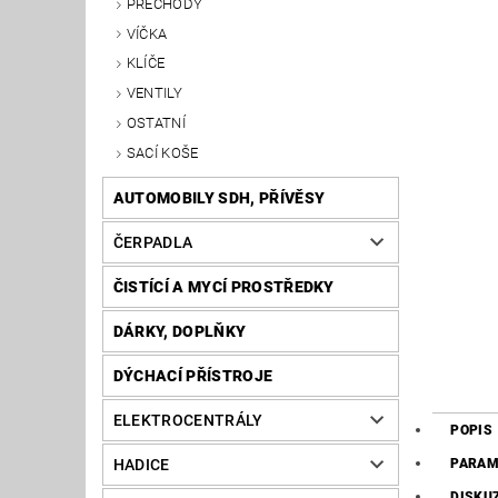
PŘECHODY
VÍČKA
KLÍČE
VENTILY
OSTATNÍ
SACÍ KOŠE
AUTOMOBILY SDH, PŘÍVĚSY
ČERPADLA
ČISTÍCÍ A MYCÍ PROSTŘEDKY
DÁRKY, DOPLŇKY
DÝCHACÍ PŘÍSTROJE
ELEKTROCENTRÁLY
POPIS
HADICE
PARAM
DISKU