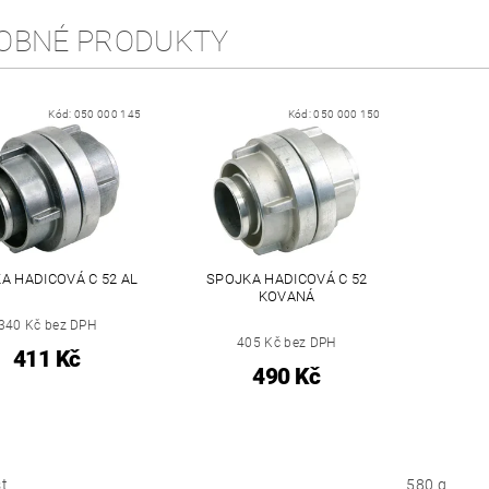
OBNÉ PRODUKTY
Kód:
050 000 145
Kód:
050 000 150
A HADICOVÁ C 52 AL
SPOJKA HADICOVÁ C 52
KOVANÁ
340 Kč bez DPH
405 Kč bez DPH
411 Kč
490 Kč
t
580 g