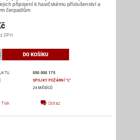
jejich připojení k hasičskému příslušenství a
ým čerpadlům
Kč
 Kč bez DPH
UKTU
050 000 175
E
SPOJKY POŽÁRNÍ "C"
24 MĚSÍCŮ
Tisk
Dotaz