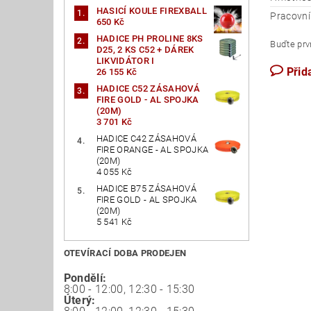
HASICÍ KOULE FIREXBALL
Pracovní
650 Kč
HADICE PH PROLINE 8KS
Buďte prvn
D25, 2 KS C52 + DÁREK
LIKVIDÁTOR I
Přid
26 155 Kč
HADICE C52 ZÁSAHOVÁ
FIRE GOLD - AL SPOJKA
(20M)
3 701 Kč
HADICE C42 ZÁSAHOVÁ
FIRE ORANGE - AL SPOJKA
(20M)
4 055 Kč
HADICE B75 ZÁSAHOVÁ
FIRE GOLD - AL SPOJKA
(20M)
5 541 Kč
OTEVÍRACÍ DOBA PRODEJEN
Pondělí:
8:00 - 12:00, 12:30 - 15:30
Úterý: