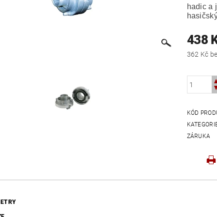
hadic a 
hasičsk
438 
362
KÓD PROD
KATEGORI
ZÁRUKA
ETRY
ZE