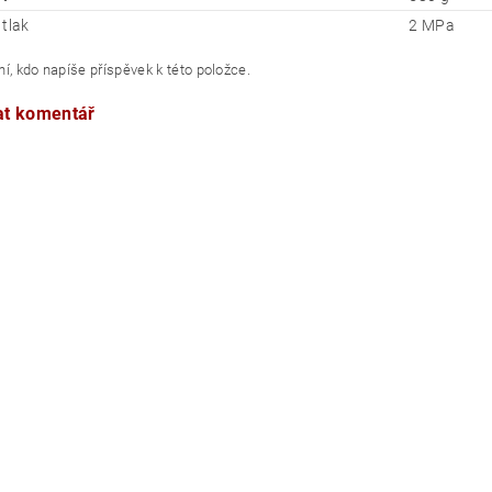
 tlak
2 MPa
í, kdo napíše příspěvek k této položce.
at komentář