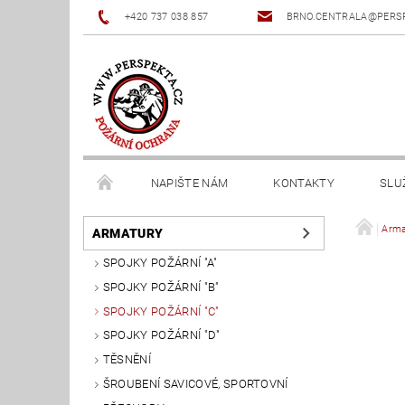
+420 737 038 857
BRNO.CENTRALA@PERS
NAPIŠTE NÁM
KONTAKTY
SLU
Arma
ARMATURY
SPOJKY POŽÁRNÍ "A"
SPOJKY POŽÁRNÍ "B"
SPOJKY POŽÁRNÍ "C"
SPOJKY POŽÁRNÍ "D"
TĚSNĚNÍ
ŠROUBENÍ SAVICOVÉ, SPORTOVNÍ