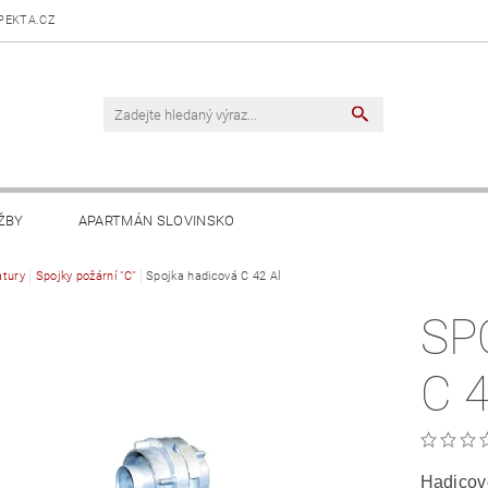
PEKTA.CZ
ŽBY
APARTMÁN SLOVINSKO
tury
Spojky požární "C"
Spojka hadicová C 42 Al
SP
C 
Hadicové