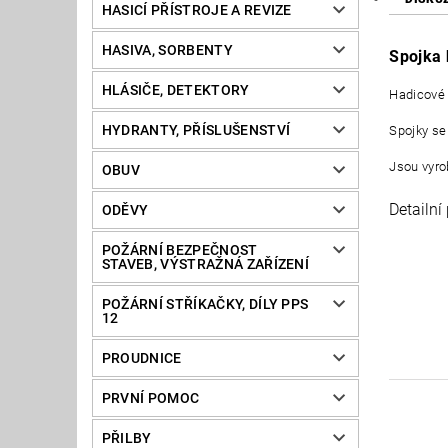
HASICÍ PŘÍSTROJE A REVIZE
HASIVA, SORBENTY
Spojka 
HLÁSIČE, DETEKTORY
Hadicové 
HYDRANTY, PŘÍSLUŠENSTVÍ
Spojky se 
Jsou vyrob
OBUV
Detailní
ODĚVY
POŽÁRNÍ BEZPEČNOST
STAVEB, VÝSTRAŽNÁ ZAŘÍZENÍ
POŽÁRNÍ STŘÍKAČKY, DÍLY PPS
12
PROUDNICE
PRVNÍ POMOC
PŘILBY