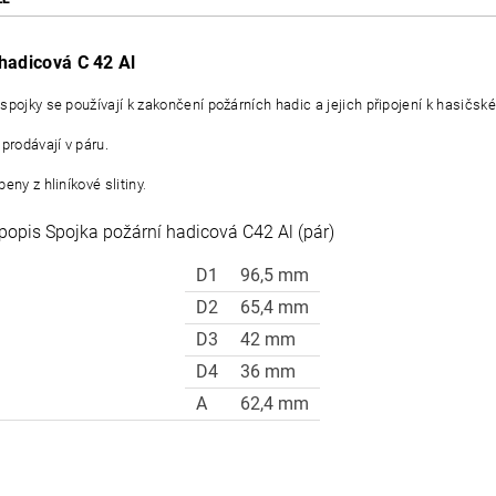
hadicová C 42 Al
spojky se používají k zakončení požárních hadic a jejich připojení k hasič
prodávají v páru.
eny z hliníkové slitiny
.
 popis Spojka požární hadicová C42 Al (pár)
D1
96,5 mm
D2
65,4 mm
D3
42 mm
D4
36 mm
A
62,4 mm