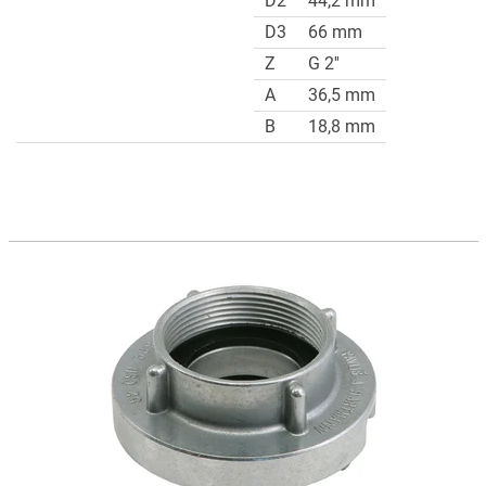
D2
44,2 mm
D3
66 mm
Z
G 2''
A
36,5 mm
B
18,8 mm