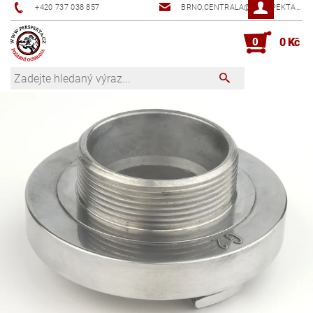
+420 737 038 857
BRNO.CENTRALA@PERSPEKTA.CZ
0
0 Kč