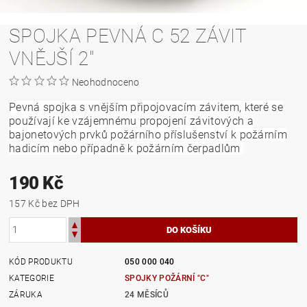
SPOJKA PEVNÁ C 52 ZÁVIT
VNĚJŠÍ 2"
Neohodnoceno
Pevná spojka s vnějším připojovacím závitem, které se
používají ke vzájemnému propojení závitových a
bajonetových prvků požárního příslušenství k požárním
hadicím nebo případně k požárním čerpadlům
190 Kč
157 Kč bez DPH
KÓD PRODUKTU
050 000 040
KATEGORIE
SPOJKY POŽÁRNÍ "C"
ZÁRUKA
24 MĚSÍCŮ