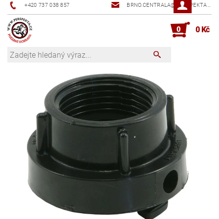
+420 737 038 857
BRNO.CENTRALA@PERSPEKTA.CZ
0
0 Kč