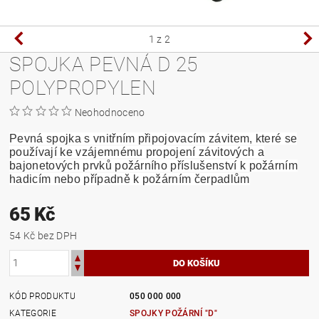
1
z 2
SPOJKA PEVNÁ D 25
POLYPROPYLEN
Neohodnoceno
Pevná spojka s vnitřním připojovacím závitem, které se
používají ke vzájemnému propojení závitových a
bajonetových prvků požárního příslušenství k požárním
hadicím nebo případně k požárním čerpadlům
65 Kč
54 Kč bez DPH
KÓD PRODUKTU
050 000 000
KATEGORIE
SPOJKY POŽÁRNÍ "D"