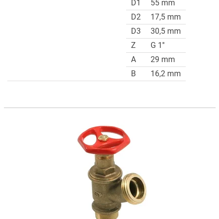
D1
55 mm
D2
17,5 mm
D3
30,5 mm
Z
G 1''
A
29 mm
B
16,2 mm