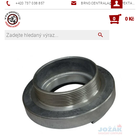
+420 737 038 857
BRNO.CENTRALA@PERSPEKTA.CZ
0
0 Kč