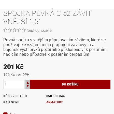
SPOJKA PEVNÁ C 52 ZÁVIT
VNĚJŠÍ 1,5"
Neohodnoceno
Pevná spojka s vnějším připojovacím závitem, které se
používají ke vzájemnému propojení závitových a
bajonetových prvků požárního příslušenství k požárním
hadicím nebo případně k požárním čerpadlům
201 Kč
166 Kč bez DPH
KÓD PRODUKTU
050 000 044
KATEGORIE
ARMATURY