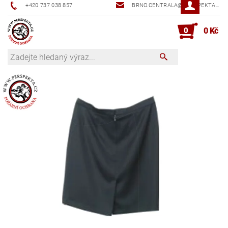
+420 737 038 857
BRNO.CENTRALA@PERSPEKTA.CZ
0
0 Kč