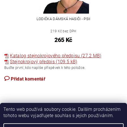
LODIČKA DÁMSKÁ HASIČI - PSII
219 Kč bez DPH
265 Kč
Katalog stejnokrojového předpisu (27.2 MB)
Stejnokrojový předpis (109.5 kB)
Buďte první, kdo napíše příspěvek k této položce.
Přidat komentář
Tento web používá soubory cookie. Dalším procházením
tohoto webu vyjadřujete souhlas s jejich používáním.
Apartmán Perspekta 196