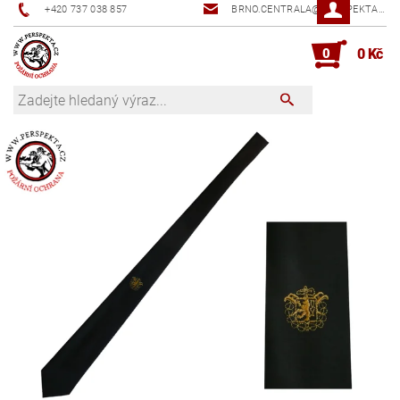
+420 737 038 857
BRNO.CENTRALA@PERSPEKTA.CZ
0
0 Kč