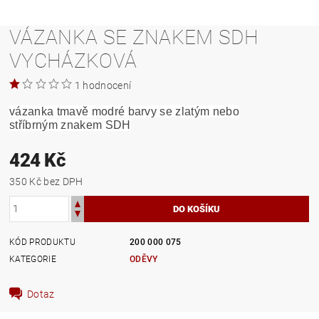
VÁZANKA SE ZNAKEM SDH
VYCHÁZKOVÁ
1 hodnocení
vázanka tmavě modré barvy se zlatým nebo
stříbrným znakem SDH
424 Kč
350 Kč bez DPH
KÓD PRODUKTU
200 000 075
KATEGORIE
ODĚVY
Dotaz