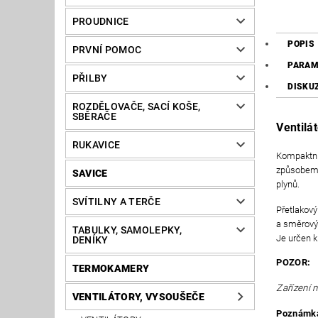
PROUDNICE
POPIS
PRVNÍ POMOC
PARAM
PŘILBY
DISKU
ROZDĚLOVAČE, SACÍ KOŠE,
SBĚRAČE
Ventilá
RUKAVICE
Kompaktní,
způsobem -
SAVICE
plynů.
SVÍTILNY A TERČE
Přetlakový
a směrový 
TABULKY, SAMOLEPKY,
Je určen k
DENÍKY
POZOR:
TERMOKAMERY
Zařízení 
VENTILÁTORY, VYSOUŠEČE
Poznámk