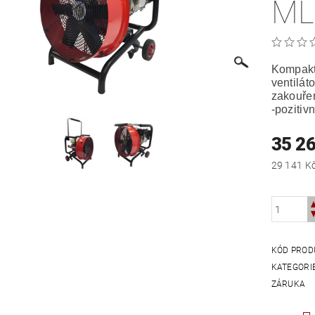
ML
Kompaktn
ventilát
zakouře
-pozitivn
35 2
KÓD PROD
KATEGORI
ZÁRUKA