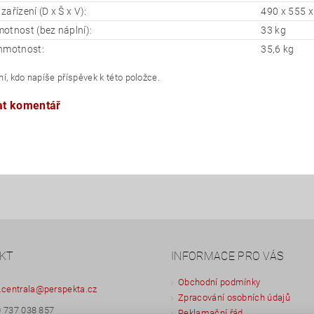
ařízení (D x Š x V):
490 x 555 
otnost (bez náplní):
33 kg
hmotnost:
35,6 kg
í, kdo napíše příspěvek k této položce.
at komentář
KT
INFORMACE PRO VÁS
Obchodní podmínky
.centrala
@
perspekta.cz
Zpracování osobních údajů
 737 038 857
Reklamační řád