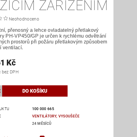
ŽÍCÍM ZAŘÍZENÍM
Neohodnoceno
í, přenosný a lehce ovladatelný přetlakový
ory PH-VP450/GP je určen k rychlému odvětrání
ných prostorů při požáru přetlakovým způsobem
í ventilací.
61 Kč
29 141 Kč bez DPH
UKTU
100 000 665
E
VENTILÁTORY, VYSOUŠEČE
24 MĚSÍCŮ