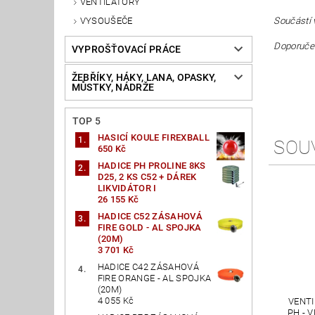
VENTILÁTORY
VYSOUŠEČE
Součástí 
Doporučen
VYPROŠŤOVACÍ PRÁCE
ŽEBŘÍKY, HÁKY, LANA, OPASKY,
MŮSTKY, NÁDRŽE
TOP 5
HASICÍ KOULE FIREXBALL
SOU
650 Kč
HADICE PH PROLINE 8KS
D25, 2 KS C52 + DÁREK
LIKVIDÁTOR I
26 155 Kč
HADICE C52 ZÁSAHOVÁ
FIRE GOLD - AL SPOJKA
(20M)
3 701 Kč
HADICE C42 ZÁSAHOVÁ
FIRE ORANGE - AL SPOJKA
(20M)
4 055 Kč
VENT
PH - 