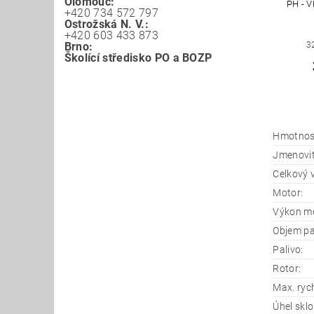
Olomouc:
PH - 
+420 734 572 797
Ostrožská N. V.:
+420 603 433 873
Brno:
3
Školící středisko PO a BOZP
Hmotnos
Jmenovit
Celkový 
Motor:
Výkon mo
Objem pa
Palivo:
Rotor:
Max. ryc
Úhel sklo