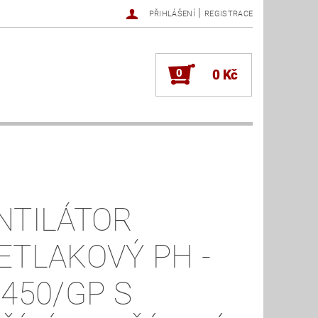
|
PŘIHLÁŠENÍ
REGISTRACE
0
0 Kč
NTILÁTOR
ETLAKOVÝ PH -
 450/GP S