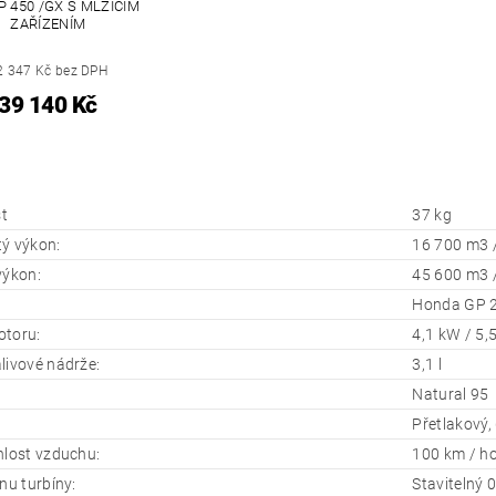
VP 450 /GX S MLŽÍCÍM
ZAŘÍZENÍM
2 347 Kč bez DPH
39 140 Kč
t
37 kg
ý výkon:
16 700 m3 
výkon:
45 600 m3 
Honda GP 
toru:
4,1 kW / 5,
livové nádrže:
3,1 l
Natural 95
Přetlakový,
hlost vzduchu:
100 km / h
nu turbíny:
Stavitelný 0