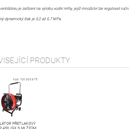
ventilátoru je zařízení na výrobu vodní mlhy, jejíž množství lze regulovat ru
ý dynamický tlak je 0,2 až 0,7 MPa.
VISEJÍCÍ PRODUKTY
Kód:
100 000 675
ILÁTOR PŘETLAKOVÝ
VP 450 /GX S MLŽÍCÍM