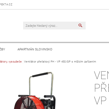
PEKTA.CZ
ŽBY
APARTMÁN SLOVINSKO
ilátory, vysoušeče
Ventilátor přetlakový PH - VP 450/GP s mlžícím zařízením
VE
PŘ
VP