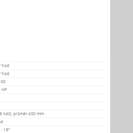
/ hod
/ hod
200
5 HP
 6 listů, průměr 450 mm
od
 - 18°