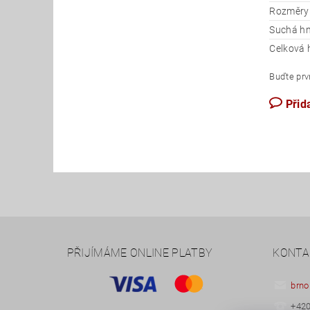
Rozměry z
Suchá hm
Celková 
Buďte prvn
Přid
PŘIJÍMÁME ONLINE PLATBY
KONTA
brno
+420