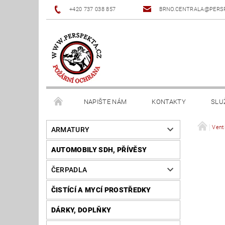
+420 737 038 857
BRNO.CENTRALA@PERS
NAPIŠTE NÁM
KONTAKTY
SLU
Vent
ARMATURY
AUTOMOBILY SDH, PŘÍVĚSY
ČERPADLA
ČISTÍCÍ A MYCÍ PROSTŘEDKY
DÁRKY, DOPLŇKY