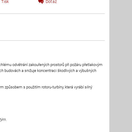
Tisk
Dotaz
ychlému odvětrání zakouřených prostorů při požáru přetlakovým
ých budovách a snižuje koncentraci škodlivých a výbušných
ým způsobem s použitím rotoru-turbíny, která vyrábí silný
tým.