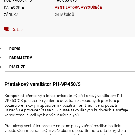
KÓD PRODUKTU
100 000 675
KATEGORIE
VENTILÁTORY, VYSOUŠEČE
ZÁRUKA
24 MĚSÍCŮ
Dotaz
POPIS
PARAMETRY
DISKUZE
Přetlakový ventilátor PH-VP450/S
Kompaktní, přenosný a lehce ovladatelný přetlakový ventilátory PH-
VP450/GX je určen k rychlému odvětrání zakouřených prostorů při
požáru přetlakovým způsobem - pozitivní ventilací. Jeho použití
usnadňuje provedení zásahu v hustě zakouřených budovách a snižuje
koncentraci škodlivých a výbušných plynů.
Přetlakový ventilátor pracuje na principu vytváření pozitivního tlaku
v budovách mechanickým způsobem s použitím rotoru-turbíny, která