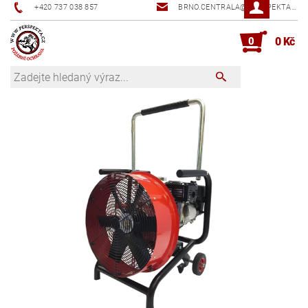
+420 737 038 857
BRNO.CENTRALA@PERSPEKTA.CZ
0
0 Kč