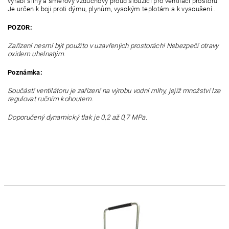
vyrábí silný a směrový vzduchový proud sloužící pro ventilaci prostoru.
Je určen k boji proti dýmu, plynům, vysokým teplotám a k vysoušení..
POZOR:
Zařízení nesmí být použito v uzavřených prostorách! Nebezpečí otravy
oxidem uhelnatým.
Poznámka:
Součástí ventilátoru je zařízení na výrobu vodní mlhy, jejíž množství lze
regulovat ručním kohoutem.
Doporučený dynamický tlak je 0,2 až 0,7 MPa.