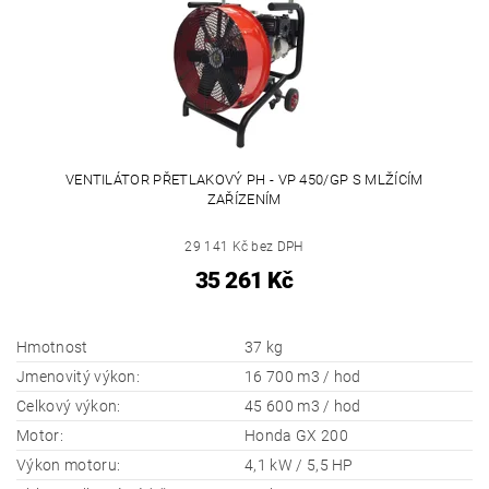
VENTILÁTOR PŘETLAKOVÝ PH - VP 450/GP S MLŽÍCÍM
ZAŘÍZENÍM
29 141 Kč bez DPH
35 261 Kč
Hmotnost
37 kg
Jmenovitý výkon:
16 700 m3 / hod
Celkový výkon:
45 600 m3 / hod
Motor:
Honda GX 200
Výkon motoru:
4,1 kW / 5,5 HP