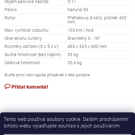
Objem palivové nádrže:
3,1 l
Palivo:
Natural 95
Rotor:
Přetlakový, 6 listů, průměr 450
mm
Max. rychlost vzduchu:
100 km / hod
Úhel sklonu turbíny:
Stavitelný 0 - 18°
Rozměry zařízení (D x Š x V):
490 x 555 x 600 mm
Suchá hmotnost (bez náplní):
33 kg
Celková hmotnost:
35,6 kg
Buďte první, kdo napíše příspěvek k této položce.
Přidat komentář
Tento web používá soubory cookie. Dalším procházením
tohoto webu vyjadřujete souhlas s jejich používáním.
Apartmán Perspekta 196