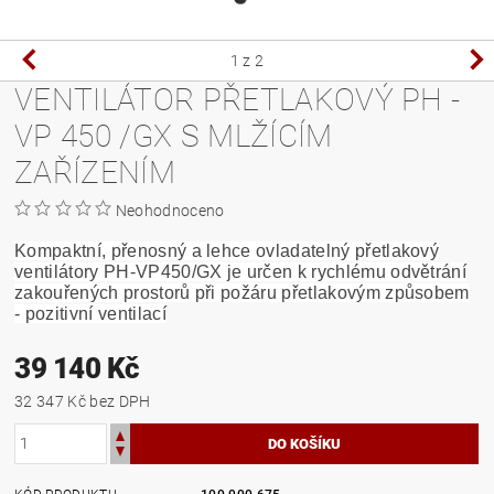
1
z 2
VENTILÁTOR PŘETLAKOVÝ PH -
VP 450 /GX S MLŽÍCÍM
ZAŘÍZENÍM
Neohodnoceno
Kompaktní, přenosný a lehce ovladatelný přetlakový
ventilátory PH-VP450/GX je určen k rychlému odvětrání
zakouřených prostorů při požáru přetlakovým způsobem
- pozitivní ventilací
39 140 Kč
32 347 Kč bez DPH