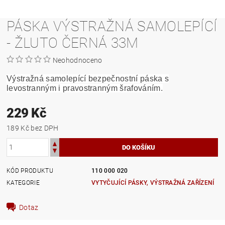
PÁSKA VÝSTRAŽNÁ SAMOLEPÍCÍ
- ŽLUTO ČERNÁ 33M
Neohodnoceno
Výstražná samolepící bezpečnostní páska s
levostranným i pravostranným šrafováním.
229 Kč
189 Kč bez DPH
KÓD PRODUKTU
110 000 020
KATEGORIE
VYTYČUJÍCÍ PÁSKY, VÝSTRAŽNÁ ZAŘÍZENÍ
Dotaz