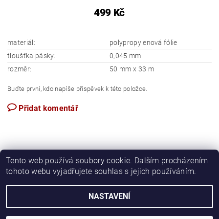
499 Kč
materiál:
polypropylenová fólie
tloušťka pásky:
0,045 mm
rozměr:
50 mm x 33 m
Buďte první, kdo napíše příspěvek k této položce.
Přidat komentář
Tento web používá soubory cookie. Dalším procházením
tohoto webu vyjadřujete souhlas s jejich používáním.
Apartmán Perspekta 196
NASTAVENÍ
2026 © Požární ochrana Perspekta, všechna práva vyhrazena