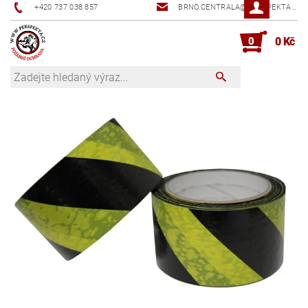
+420 737 038 857
BRNO.CENTRALA@PERSPEKTA.CZ
0
0 Kč