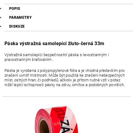
POPIS
PARAMETRY
DISKUZE
Páska výstražná samolepící žluto-černá 33m
Výstražná samolepící bezpečnostní páska s levostranným i
pravostranným šrafováním.
Páska je vyrobena z polypropylenové fólie a je vhodná především pro
značení uvnitř místností. Může být použitá ke značení nebezpečných
míst, ostrých hran, či podhledů, ačkoliv je přitom nutné vzít v potaz
nižší lepící schopnosti pásky na zdivu, omítce a podobných površích.