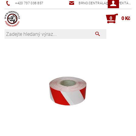
+420 737 038 857
BRNO.CENTRALA@PERSPEKTA.CZ
0
0 Kč